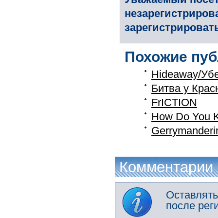
незарегистриров
зарегистрировать
Похожие пуб
Hideaway/Уб
Битва у Красн
FrICTION
How Do You K
Gerrymander
Комментарии
Оставлять
после рег