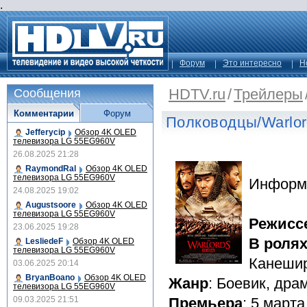
.
Форум
Это интересно
Н
HDTV.ru
/
Трейлеры
Сообщения
Комментарии
Форум
Полководцы/Warlor
Jefferycip
Обзор 4K OLED
телевизора LG 55EG960V
26.08.2025 21:28
RaymondRal
Обзор 4K OLED
телевизора LG 55EG960V
Информ
24.08.2025 19:02
Augustsoore
Обзор 4K OLED
телевизора LG 55EG960V
Режисс
23.06.2025 19:28
В роля
LesliedeF
Обзор 4K OLED
телевизора LG 55EG960V
Канеши
03.06.2025 20:14
BryanBoano
Обзор 4K OLED
Жанр
: Боевик, дра
телевизора LG 55EG960V
09.03.2025 21:51
Премьера
: 5 марта