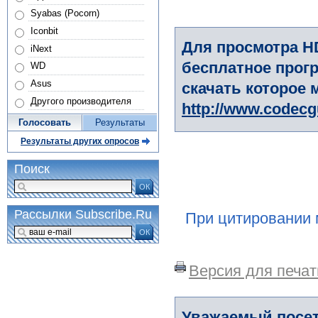
Syabas (Pocorn)
Iconbit
Для просмотра H
iNext
бесплатное прогр
WD
Asus
скачать которое 
Другого производителя
http://www.codec
Голосовать
Результаты
Результаты других опросов
Поиск
ОК
Рассылки Subscribe.Ru
При цитировании 
ОК
Версия для печат
Уважаемый посет