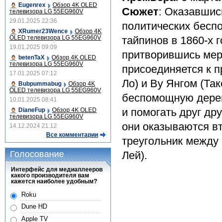
Eugenrex
Обзор 4K OLED
Сюжет
: Оказавшис
телевизора LG 55EG960V
29.01.2025 22:36
политических бесп
XRumer23Wence
Обзор 4K
OLED телевизора LG 55EG960V
тайпинов в 1860-х 
19.01.2025 09:09
притворившись мер
betenTaX
Обзор 4K OLED
телевизора LG 55EG960V
присоединяется к п
17.01.2025 07:12
Ло) и Ву Янгом (Та
Bubpummabug
Обзор 4K
OLED телевизора LG 55EG960V
беспомощную дерев
10.01.2025 08:41
и помогать друг др
DianeFup
Обзор 4K OLED
телевизора LG 55EG960V
они оказываются вт
14.12.2024 21:12
Все комментарии
треугольник между 
Голосование
Лей).
Интерфейс для медиаплееров
какого производителя вам
кажется наиболее удобным?
Roku
Dune HD
Apple TV