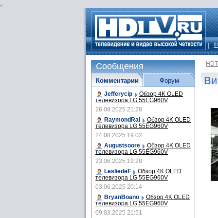
.
Ф
HDT
Сообщения
Ви
Комментарии
Форум
Jefferycip
Обзор 4K OLED
телевизора LG 55EG960V
26.08.2025 21:28
RaymondRal
Обзор 4K OLED
телевизора LG 55EG960V
24.08.2025 19:02
Augustsoore
Обзор 4K OLED
телевизора LG 55EG960V
23.06.2025 19:28
LesliedeF
Обзор 4K OLED
телевизора LG 55EG960V
03.06.2025 20:14
BryanBoano
Обзор 4K OLED
телевизора LG 55EG960V
09.03.2025 21:51