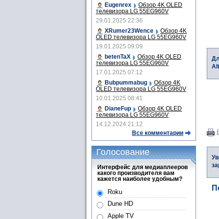
Eugenrex
Обзор 4K OLED
телевизора LG 55EG960V
29.01.2025 22:36
XRumer23Wence
Обзор 4K
OLED телевизора LG 55EG960V
19.01.2025 09:09
betenTaX
Обзор 4K OLED
Дл
телевизора LG 55EG960V
Al
17.01.2025 07:12
Bubpummabug
Обзор 4K
OLED телевизора LG 55EG960V
10.01.2025 08:41
DianeFup
Обзор 4K OLED
телевизора LG 55EG960V
14.12.2024 21:12
Все комментарии
Голосование
Ув
за
Интерфейс для медиаплееров
какого производителя вам
кажется наиболее удобным?
П
Roku
Dune HD
Apple TV