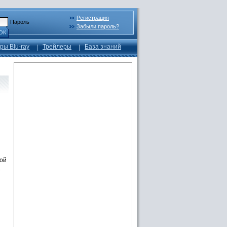
Регистрация
Пароль
Забыли пароль?
ОК
ры Blu-ray
Трейлеры
База знаний
той
а