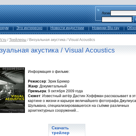
Логин
орум
Это интересно
Новости индустрии
Новинки Blu-ray
Обзо
V.ru
/
Трейлеры
/
Визуальная акустика / Visual Acoustics
зуальная акустика / Visual Acoustics
Информация о фильме:
Режиссер
: Эрик Брикер
Жанр
: Докуметальный
Премьера
: 9 октября 2009 года
Сюжет
: Известный актёр Дастин Хоффман рассказывает в э
картине о жизни и карьере величайшего фотографа Джулиус
Шульмана, специализировавшегося на съёмке различных
архитектурных сооружений...
Скачать
трейлер