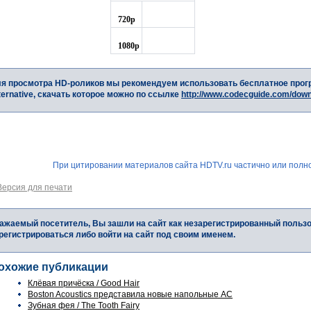
720p
1080p
я просмотра HD-роликов мы рекомендуем использовать бесплатное прог
ternative, скачать которое можно по ссылке
http://www.codecguide.com/dow
При цитировании материалов сайта HDTV.ru частично или полно
Версия для печати
ажаемый посетитель, Вы зашли на сайт как незарегистрированный польз
регистрироваться либо войти на сайт под своим именем.
охожие публикации
Клёвая причёска / Good Hair
Boston Acoustics представила новые напольные АС
Зубная фея / The Tooth Fairy