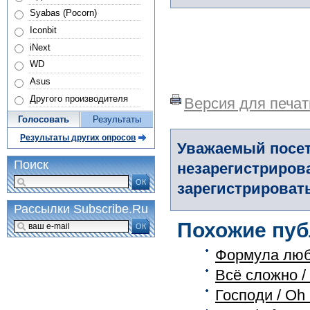
Syabas (Pocorn)
Iconbit
iNext
WD
Asus
Другого производителя
Версия для печат
Голосовать
Результаты
Результаты других опросов
Уважаемый посет
Поиск
незарегистриров
ОК
зарегистрировать
Рассылки Subscribe.Ru
Похожие пуб
ОК
Формула любв
Всё сложно / 
Господи / Oh