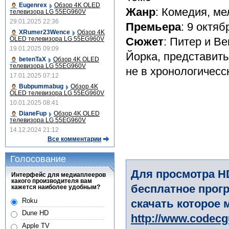
Eugenrex
Обзор 4K OLED
Жанр
: Комедия, м
телевизора LG 55EG960V
29.01.2025 22:36
Премьера
: 9 октяб
XRumer23Wence
Обзор 4K
OLED телевизора LG 55EG960V
Сюжет
: Питер и В
19.01.2025 09:09
Йорка, представит
betenTaX
Обзор 4K OLED
телевизора LG 55EG960V
не в хронологичесс
17.01.2025 07:12
Bubpummabug
Обзор 4K
OLED телевизора LG 55EG960V
10.01.2025 08:41
DianeFup
Обзор 4K OLED
телевизора LG 55EG960V
14.12.2024 21:12
Все комментарии
Голосование
Для просмотра H
Интерфейс для медиаплееров
какого производителя вам
бесплатное прогр
кажется наиболее удобным?
Roku
скачать которое 
Dune HD
http://www.codec
Apple TV