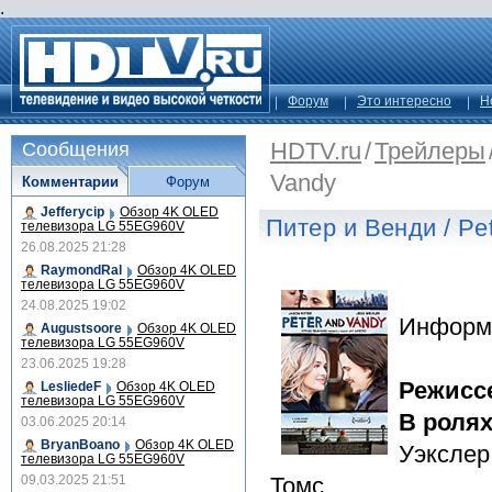
.
Форум
Это интересно
Н
HDTV.ru
/
Трейлеры
Сообщения
Vandy
Комментарии
Форум
Jefferycip
Обзор 4K OLED
Питер и Венди / Pe
телевизора LG 55EG960V
26.08.2025 21:28
RaymondRal
Обзор 4K OLED
телевизора LG 55EG960V
24.08.2025 19:02
Информ
Augustsoore
Обзор 4K OLED
телевизора LG 55EG960V
23.06.2025 19:28
Режисс
LesliedeF
Обзор 4K OLED
телевизора LG 55EG960V
В роля
03.06.2025 20:14
BryanBoano
Обзор 4K OLED
Уэкслер
телевизора LG 55EG960V
09.03.2025 21:51
Томс