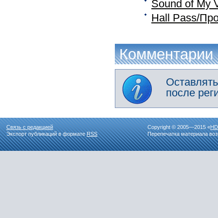
Sound of My 
Hall Pass/Пр
Комментарии
Оставлять
после рег
Связь с редакцией
Copyright © 2005—2015 «
HD
Экспорт публикаций в формате
RSS
Перепечатка материала воз