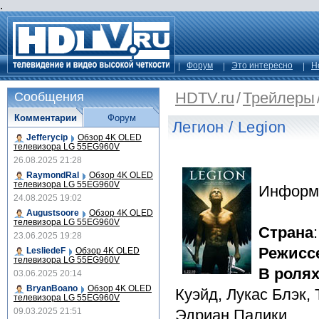
.
Форум
Это интересно
Н
HDTV.ru
/
Трейлеры
Сообщения
Комментарии
Форум
Легион / Legion
Jefferycip
Обзор 4K OLED
телевизора LG 55EG960V
26.08.2025 21:28
RaymondRal
Обзор 4K OLED
телевизора LG 55EG960V
Информ
24.08.2025 19:02
Augustsoore
Обзор 4K OLED
телевизора LG 55EG960V
Страна
23.06.2025 19:28
Режисс
LesliedeF
Обзор 4K OLED
телевизора LG 55EG960V
В роля
03.06.2025 20:14
BryanBoano
Обзор 4K OLED
Куэйд, Лукас Блэк,
телевизора LG 55EG960V
09.03.2025 21:51
Эдриан Палики