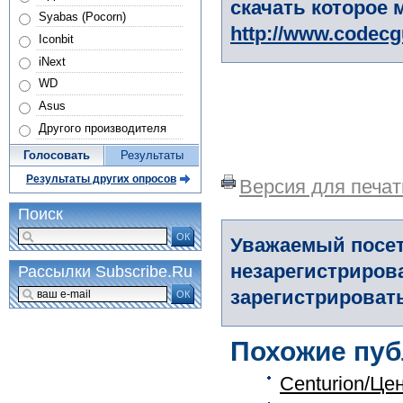
скачать которое 
Syabas (Pocorn)
http://www.codec
Iconbit
iNext
WD
Asus
Другого производителя
Голосовать
Результаты
Результаты других опросов
Версия для печат
Поиск
ОК
Уважаемый посет
незарегистриров
Рассылки Subscribe.Ru
зарегистрировать
ОК
Похожие пуб
Centurion/Це