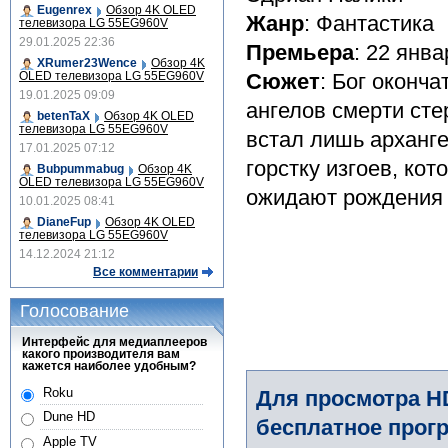
Eugenrex
Обзор 4K OLED
Жанр
: Фантастика
телевизора LG 55EG960V
29.01.2025 22:36
Премьера
: 22 янва
XRumer23Wence
Обзор 4K
OLED телевизора LG 55EG960V
Сюжет
: Бог оконч
19.01.2025 09:09
ангелов смерти сте
betenTaX
Обзор 4K OLED
телевизора LG 55EG960V
встал лишь арханг
17.01.2025 07:12
горстку изгоев, ко
Bubpummabug
Обзор 4K
OLED телевизора LG 55EG960V
ожидают рождения 
10.01.2025 08:41
DianeFup
Обзор 4K OLED
телевизора LG 55EG960V
14.12.2024 21:12
Все комментарии
Голосование
Интерфейс для медиаплееров
какого производителя вам
кажется наиболее удобным?
Roku
Для просмотра H
Dune HD
бесплатное прогр
Apple TV