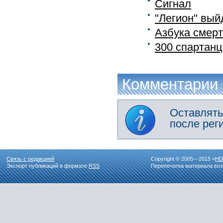
Сигнал
"Легион" вый
Азбука смерт
300 спартанц
Комментарии
Оставлять
после рег
Связь с редакцией
Copyright © 2005—2015 «
HD
Экспорт публикаций в формате
RSS
Перепечатка материала воз