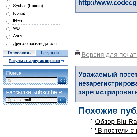
http://www.codec
Syabas (Pocorn)
Iconbit
iNext
WD
Asus
Другого производителя
Голосовать
Результаты
Версия для печат
Результаты других опросов
Поиск
Уважаемый посет
ОК
незарегистриров
зарегистрировать
Рассылки Subscribe.Ru
ОК
Похожие пуб
Обзор Blu-Ra
"В постели с