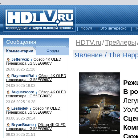
.
Форум
Это интересно
Н
HDTV.ru
/
Трейлеры
Сообщения
Комментарии
Форум
Явление / The Hap
Jefferycip
Обзор 4K OLED
телевизора LG 55EG960V
26.08.2025 21:28
RaymondRal
Обзор 4K OLED
телевизора LG 55EG960V
Реж
24.08.2025 19:02
В р
Augustsoore
Обзор 4K OLED
телевизора LG 55EG960V
Легу
23.06.2025 19:28
Уолб
LesliedeF
Обзор 4K OLED
телевизора LG 55EG960V
Сце
03.06.2025 20:14
BryanBoano
Обзор 4K OLED
Ком
телевизора LG 55EG960V
09.03.2025 21:51
Сюж