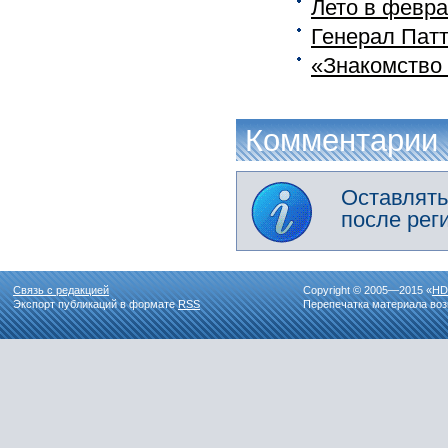
Лето в февр
Генерал Патт
«Знакомство 
Комментарии
Оставлять
после рег
Связь с редакцией
Copyright © 2005—2015 «
HD
Экспорт публикаций в формате
RSS
Перепечатка материала воз