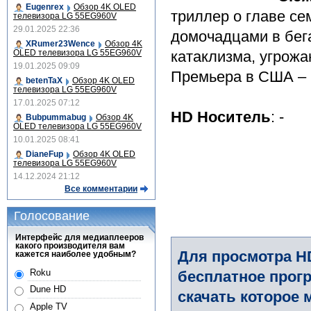
Eugenrex
Обзор 4K OLED
триллер о главе се
телевизора LG 55EG960V
29.01.2025 22:36
домочадцами в бега
XRumer23Wence
Обзор 4K
OLED телевизора LG 55EG960V
катаклизма, угрож
19.01.2025 09:09
Премьера в США – 1
betenTaX
Обзор 4K OLED
телевизора LG 55EG960V
17.01.2025 07:12
HD Носитель
: -
Bubpummabug
Обзор 4K
OLED телевизора LG 55EG960V
10.01.2025 08:41
DianeFup
Обзор 4K OLED
телевизора LG 55EG960V
14.12.2024 21:12
Все комментарии
Голосование
Интерфейс для медиаплееров
какого производителя вам
Для просмотра H
кажется наиболее удобным?
Roku
бесплатное прогр
Dune HD
скачать которое 
Apple TV