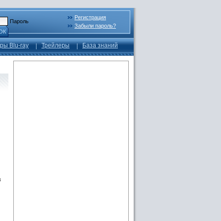
Регистрация
Пароль
Забыли пароль?
ОК
ры Blu-ray
Трейлеры
База знаний
з