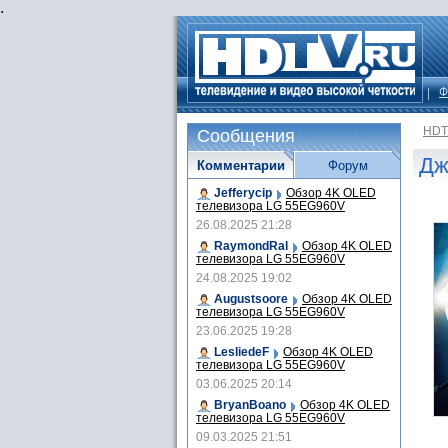
.
Ф
HDT
Сообщения
Дж
Комментарии
Форум
Jefferycip
Обзор 4K OLED
телевизора LG 55EG960V
26.08.2025 21:28
RaymondRal
Обзор 4K OLED
телевизора LG 55EG960V
24.08.2025 19:02
Augustsoore
Обзор 4K OLED
телевизора LG 55EG960V
23.06.2025 19:28
LesliedeF
Обзор 4K OLED
телевизора LG 55EG960V
03.06.2025 20:14
BryanBoano
Обзор 4K OLED
телевизора LG 55EG960V
09.03.2025 21:51