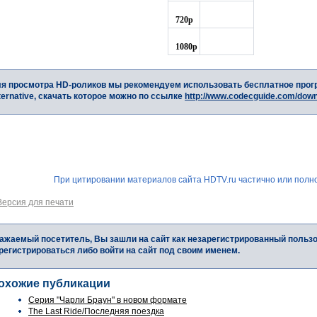
720p
1080p
я просмотра HD-роликов мы рекомендуем использовать бесплатное прог
ternative, скачать которое можно по ссылке
http://www.codecguide.com/dow
При цитировании материалов сайта HDTV.ru частично или полно
Версия для печати
ажаемый посетитель, Вы зашли на сайт как незарегистрированный польз
регистрироваться либо войти на сайт под своим именем.
охожие публикации
Серия "Чарли Браун" в новом формате
The Last Ride/Последняя поездка