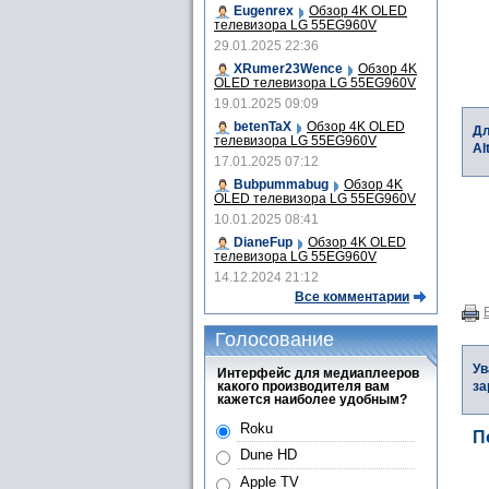
Eugenrex
Обзор 4K OLED
телевизора LG 55EG960V
29.01.2025 22:36
XRumer23Wence
Обзор 4K
OLED телевизора LG 55EG960V
19.01.2025 09:09
betenTaX
Обзор 4K OLED
Дл
телевизора LG 55EG960V
Al
17.01.2025 07:12
Bubpummabug
Обзор 4K
OLED телевизора LG 55EG960V
10.01.2025 08:41
DianeFup
Обзор 4K OLED
телевизора LG 55EG960V
14.12.2024 21:12
Все комментарии
Голосование
Ув
Интерфейс для медиаплееров
какого производителя вам
за
кажется наиболее удобным?
Roku
П
Dune HD
Apple TV