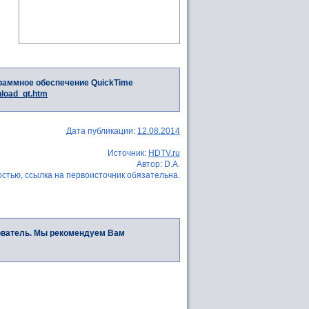
раммное обеспечение QuickTime
nload_qt.htm
Дата публикации:
12.08.2014
Источник:
HDTV.ru
Автор: D.A.
стью, ссылка на первоисточник обязательна.
ователь. Мы рекомендуем Вам