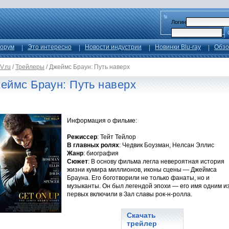
Логин
орум
Это интересно
Новости индустрии
Новинки Blu-ray
Обзо
V.ru
/
Трейлеры
/
Джеймс Браун: Путь наверх
еймс Браун: Путь наверх
Информация о фильме:
Режиссер
: Тейт Тейлор
В главных ролях
: Чедвик Боузман, Нелсан Эллис
Жанр
: биография
Сюжет
: В основу фильма легла невероятная история
жизни кумира миллионов, иконы сцены — Джеймса
Брауна. Его боготворили не только фанаты, но и
музыканты. Он был легендой эпохи — его имя одним и
первых включили в Зал славы рок-н-ролла.
Скачать
трейлер