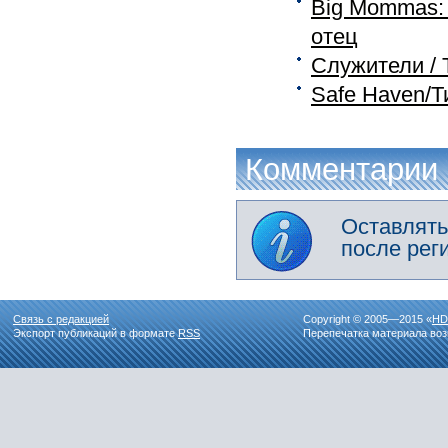
Big Mommas: 
отец
Служители / T
Safe Haven/Т
Комментарии
Оставлять
после рег
Связь с редакцией
Copyright © 2005—2015 «
HD
Экспорт публикаций в формате
RSS
Перепечатка материала воз