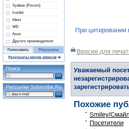
Syabas (Pocorn)
Iconbit
iNext
WD
При цитировании 
Asus
Другого производителя
Голосовать
Результаты
Версия для печат
Результаты других опросов
Поиск
Уважаемый посет
ОК
незарегистриров
зарегистрировать
Рассылки Subscribe.Ru
ОК
Похожие пуб
Smiley/Смай
Посетители