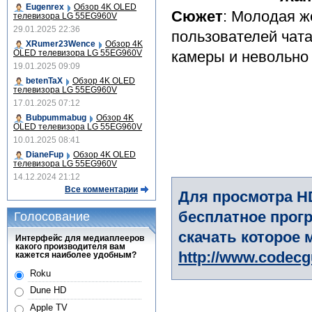
Eugenrex
Обзор 4K OLED
Сюжет
: Молодая ж
телевизора LG 55EG960V
29.01.2025 22:36
пользователей чата
XRumer23Wence
Обзор 4K
OLED телевизора LG 55EG960V
камеры и невольно
19.01.2025 09:09
betenTaX
Обзор 4K OLED
телевизора LG 55EG960V
17.01.2025 07:12
Bubpummabug
Обзор 4K
OLED телевизора LG 55EG960V
10.01.2025 08:41
DianeFup
Обзор 4K OLED
телевизора LG 55EG960V
14.12.2024 21:12
Все комментарии
Для просмотра H
бесплатное прогр
Голосование
скачать которое 
Интерфейс для медиаплееров
какого производителя вам
http://www.codec
кажется наиболее удобным?
Roku
Dune HD
Apple TV