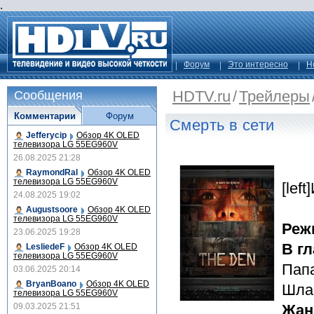
.
Форум
Это интересно
Н
HDTV.ru
/
Трейлеры
Сообщения
Комментарии
Форум
Смерть в сети
Jefferycip
Обзор 4K OLED
телевизора LG 55EG960V
26.08.2025 21:28
RaymondRal
Обзор 4K OLED
телевизора LG 55EG960V
[lef
24.08.2025 19:02
Augustsoore
Обзор 4K OLED
телевизора LG 55EG960V
Реж
23.06.2025 19:28
В г
LesliedeF
Обзор 4K OLED
телевизора LG 55EG960V
Пап
03.06.2025 20:14
BryanBoano
Обзор 4K OLED
Шла
телевизора LG 55EG960V
09.03.2025 21:51
Жан