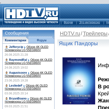
.
Форум
Это интересно
Н
HDTV.ru
/
Трейлеры
Сообщения
Комментарии
Форум
Ящик Пандоры
Jefferycip
Обзор 4K OLED
телевизора LG 55EG960V
26.08.2025 21:28
RaymondRal
Обзор 4K OLED
телевизора LG 55EG960V
Инф
24.08.2025 19:02
Augustsoore
Обзор 4K OLED
телевизора LG 55EG960V
Реж
23.06.2025 19:28
В р
LesliedeF
Обзор 4K OLED
телевизора LG 55EG960V
Кре
03.06.2025 20:14
BryanBoano
Обзор 4K OLED
Жан
телевизора LG 55EG960V
09.03.2025 21:51
Пре