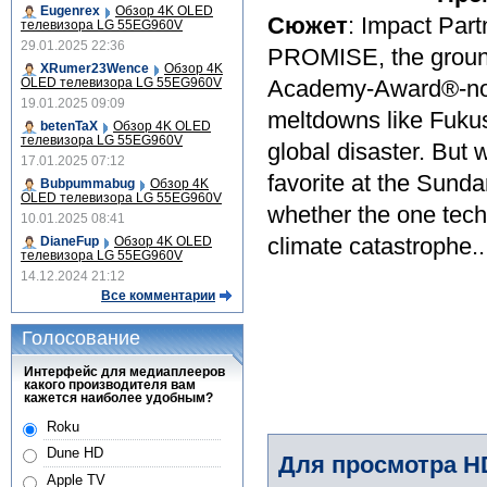
Eugenrex
Обзор 4K OLED
Сюжет
: Impact Pa
телевизора LG 55EG960V
29.01.2025 22:36
PROMISE, the groun
XRumer23Wence
Обзор 4K
OLED телевизора LG 55EG960V
Academy-Award®-nom
19.01.2025 09:09
meltdowns like Fuk
betenTaX
Обзор 4K OLED
телевизора LG 55EG960V
global disaster. But
17.01.2025 07:12
favorite at the Su
Bubpummabug
Обзор 4K
OLED телевизора LG 55EG960V
whether the one tech
10.01.2025 08:41
climate catastrophe..
DianeFup
Обзор 4K OLED
телевизора LG 55EG960V
14.12.2024 21:12
Все комментарии
Голосование
Интерфейс для медиаплееров
какого производителя вам
кажется наиболее удобным?
Roku
Dune HD
Для просмотра H
Apple TV