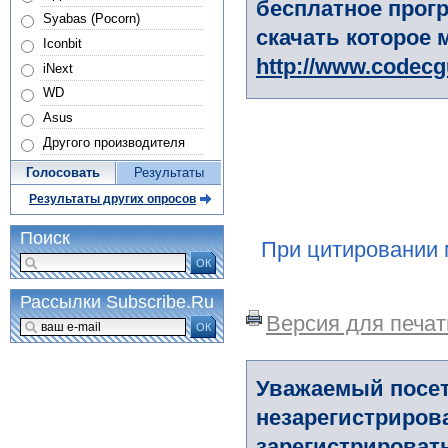
бесплатное прогр
Syabas (Pocorn)
скачать которое 
Iconbit
http://www.codec
iNext
WD
Asus
Другого производителя
Голосовать
Результаты
Результаты других опросов
Поиск
При цитировании 
ОК
Рассылки Subscribe.Ru
Версия для печат
ОК
Уважаемый посет
незарегистриров
зарегистрировать