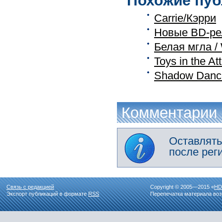
Похожие пуб
Carrie/Кэрри
Новые BD-ре
Белая мгла / 
Toys in the A
Shadow Danc
Комментарии
Оставлять
после рег
Связь с редакцией
Copyright © 2005—2015 «
HD
Экспорт публикаций в формате
RSS
Перепечатка материала воз