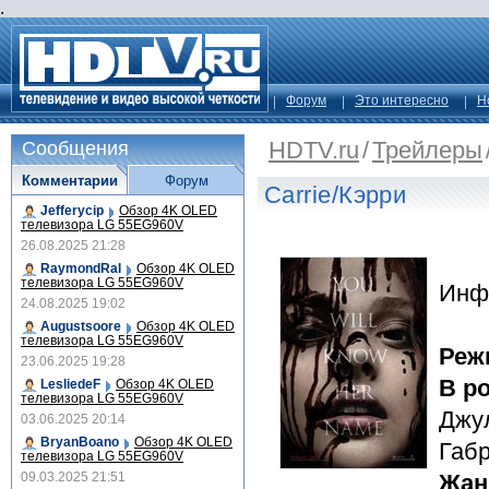
.
Форум
Это интересно
Н
HDTV.ru
/
Трейлеры
Сообщения
Комментарии
Форум
Carrie/Кэрри
Jefferycip
Обзор 4K OLED
телевизора LG 55EG960V
26.08.2025 21:28
RaymondRal
Обзор 4K OLED
телевизора LG 55EG960V
Инф
24.08.2025 19:02
Augustsoore
Обзор 4K OLED
телевизора LG 55EG960V
Реж
23.06.2025 19:28
В р
LesliedeF
Обзор 4K OLED
телевизора LG 55EG960V
Джул
03.06.2025 20:14
BryanBoano
Обзор 4K OLED
Габ
телевизора LG 55EG960V
09.03.2025 21:51
Жан