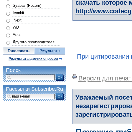
скачать которое 
Syabas (Pocorn)
http://www.codec
Iconbit
iNext
WD
Asus
Другого производителя
Голосовать
Результаты
При цитировании 
Результаты других опросов
Поиск
Версия для печат
ОК
Рассылки Subscribe.Ru
Уважаемый посет
ОК
незарегистриров
зарегистрировать