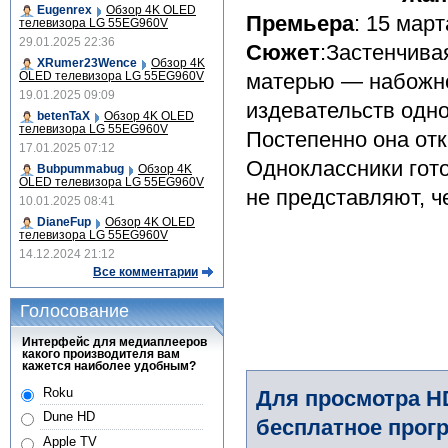
Eugenrex
Обзор 4K OLED
Премьера
: 15 март
телевизора LG 55EG960V
29.01.2025 22:36
Сюжет
:Застенчива
XRumer23Wence
Обзор 4K
OLED телевизора LG 55EG960V
матерью — набожно
19.01.2025 09:09
издевательств одно
betenTaX
Обзор 4K OLED
телевизора LG 55EG960V
Постепенно она отк
17.01.2025 07:12
Одноклассники гото
Bubpummabug
Обзор 4K
OLED телевизора LG 55EG960V
не представляют, ч
10.01.2025 08:41
DianeFup
Обзор 4K OLED
телевизора LG 55EG960V
14.12.2024 21:12
Все комментарии
Голосование
Интерфейс для медиаплееров
какого производителя вам
кажется наиболее удобным?
Roku
Для просмотра H
Dune HD
бесплатное прогр
Apple TV