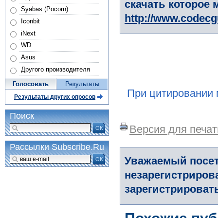
скачать которое 
Syabas (Pocorn)
http://www.codec
Iconbit
iNext
WD
Asus
Другого производителя
Голосовать
Результаты
При цитировании 
Результаты других опросов
Поиск
Версия для печат
ОК
Рассылки Subscribe.Ru
Уважаемый посет
ОК
незарегистриров
зарегистрировать