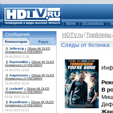
.
Форум
Это интересно
Н
HDTV.ru
/
Трейлеры
Сообщения
Комментарии
Форум
Следы от ботинка
Jefferycip
Обзор 4K OLED
телевизора LG 55EG960V
26.08.2025 21:28
RaymondRal
Обзор 4K OLED
телевизора LG 55EG960V
Инф
24.08.2025 19:02
Augustsoore
Обзор 4K OLED
телевизора LG 55EG960V
Реж
23.06.2025 19:28
В р
LesliedeF
Обзор 4K OLED
телевизора LG 55EG960V
Миш
03.06.2025 20:14
BryanBoano
Обзор 4K OLED
Дефо
телевизора LG 55EG960V
09.03.2025 21:51
Жан