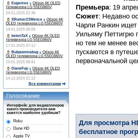
Eugenrex
Обзор 4K OLED
Премьера
: 19 апре
телевизора LG 55EG960V
29.01.2025 22:36
Сюжет
: Недавно 
XRumer23Wence
Обзор 4K
OLED телевизора LG 55EG960V
Чарли Ранкин ищет
19.01.2025 09:09
Уильяму Петтигрю п
betenTaX
Обзор 4K OLED
телевизора LG 55EG960V
но тем не менее в
17.01.2025 07:12
пускаются в путеше
Bubpummabug
Обзор 4K
OLED телевизора LG 55EG960V
первоначальной цел
10.01.2025 08:41
DianeFup
Обзор 4K OLED
телевизора LG 55EG960V
14.12.2024 21:12
Все комментарии
Голосование
Интерфейс для медиаплееров
какого производителя вам
кажется наиболее удобным?
Roku
Для просмотра H
Dune HD
бесплатное прогр
Apple TV