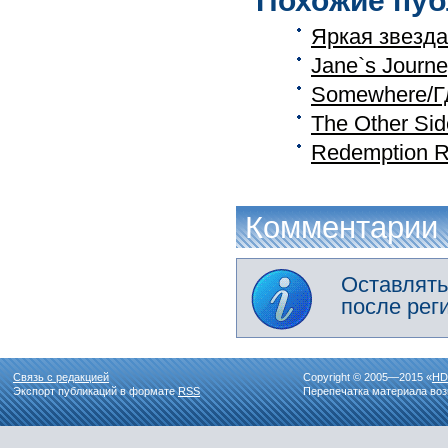
Похожие пуб
Яркая звезда
Jane`s Journ
Somewhere/Г
The Other Sid
Redemption 
Комментарии
Оставлять
после рег
Связь с редакцией
Copyright © 2005—2015 «
HD
Экспорт публикаций в формате
RSS
Перепечатка материала воз