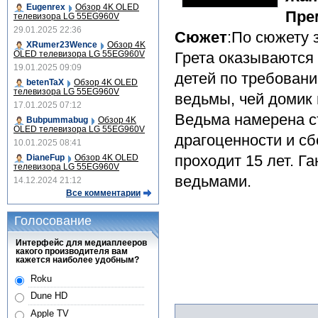
Eugenrex
Обзор 4K OLED
Пре
телевизора LG 55EG960V
29.01.2025 22:36
Сюжет
:По сюжету 
XRumer23Wence
Обзор 4K
OLED телевизора LG 55EG960V
Грета оказываются 
19.01.2025 09:09
детей по требовани
betenTaX
Обзор 4K OLED
телевизора LG 55EG960V
ведьмы, чей домик 
17.01.2025 07:12
Ведьма намерена съ
Bubpummabug
Обзор 4K
OLED телевизора LG 55EG960V
драгоценности и сб
10.01.2025 08:41
проходит 15 лет. Г
DianeFup
Обзор 4K OLED
телевизора LG 55EG960V
ведьмами.
14.12.2024 21:12
Все комментарии
Голосование
Интерфейс для медиаплееров
какого производителя вам
кажется наиболее удобным?
Roku
Dune HD
Apple TV