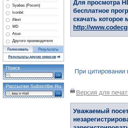
Для просмотра H
Syabas (Pocorn)
бесплатное прогр
Iconbit
скачать которое 
iNext
http://www.codec
WD
Asus
Другого производителя
Голосовать
Результаты
Результаты других опросов
Поиск
При цитировании 
ОК
Рассылки Subscribe.Ru
Версия для печат
ОК
Уважаемый посет
незарегистриров
зарегистрировать