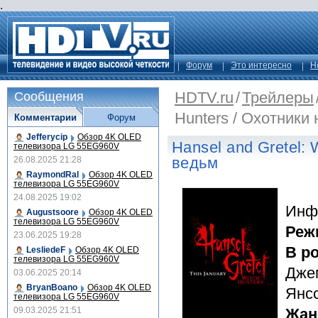
.
Форум
Это интересно
Н
HDTV.ru
/
Трейлеры
Сообщения
Hunters / Охотники
Комментарии
Форум
Jefferycip
Обзор 4K OLED
Hansel and Gretel: 
телевизора LG 55EG960V
ведьм
26.08.2025 21:28
RaymondRal
Обзор 4K OLED
телевизора LG 55EG960V
24.08.2025 19:02
Инф
Augustsoore
Обзор 4K OLED
телевизора LG 55EG960V
Реж
23.06.2025 19:28
В р
LesliedeF
Обзор 4K OLED
телевизора LG 55EG960V
Дже
03.06.2025 20:14
BryanBoano
Обзор 4K OLED
Янс
телевизора LG 55EG960V
09.03.2025 21:51
Жан