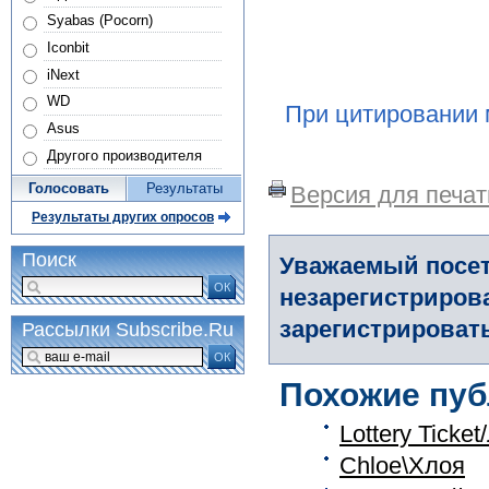
Syabas (Pocorn)
Iconbit
iNext
WD
При цитировании 
Asus
Другого производителя
Голосовать
Результаты
Версия для печат
Результаты других опросов
Поиск
Уважаемый посет
ОК
незарегистриров
зарегистрировать
Рассылки Subscribe.Ru
ОК
Похожие пуб
Lottery Ticke
Chloe\Хлоя