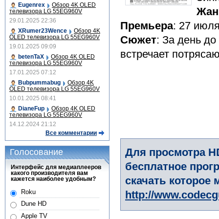
Eugenrex
Обзор 4K OLED
Жан
телевизора LG 55EG960V
29.01.2025 22:36
Премьера
: 27 июл
XRumer23Wence
Обзор 4K
OLED телевизора LG 55EG960V
Сюжет
: За день д
19.01.2025 09:09
встречает потряса
betenTaX
Обзор 4K OLED
телевизора LG 55EG960V
17.01.2025 07:12
Bubpummabug
Обзор 4K
OLED телевизора LG 55EG960V
10.01.2025 08:41
DianeFup
Обзор 4K OLED
телевизора LG 55EG960V
14.12.2024 21:12
Все комментарии
Для просмотра H
Голосование
бесплатное прогр
Интерфейс для медиаплееров
какого производителя вам
скачать которое 
кажется наиболее удобным?
Roku
http://www.codec
Dune HD
Apple TV