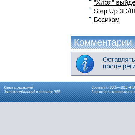
"Хлоя" выйде
Step Up 3D/Ш
Босиком
Комментарии
Оставлять
после рег
Связь с редакцией
Copyright © 2005—2015 «
HD
Экспорт публикаций в формате
RSS
Перепечатка материала воз