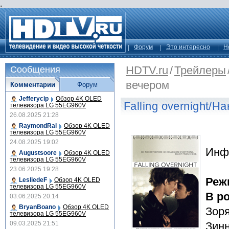
.
Форум
Это интересно
Н
HDTV.ru
/
Трейлеры
Сообщения
вечером
Комментарии
Форум
Jefferycip
Обзор 4K OLED
Falling overnight/Н
телевизора LG 55EG960V
26.08.2025 21:28
RaymondRal
Обзор 4K OLED
телевизора LG 55EG960V
24.08.2025 19:02
Инф
Augustsoore
Обзор 4K OLED
телевизора LG 55EG960V
23.06.2025 19:28
Реж
LesliedeF
Обзор 4K OLED
телевизора LG 55EG960V
В р
03.06.2025 20:14
BryanBoano
Обзор 4K OLED
Зоря
телевизора LG 55EG960V
09.03.2025 21:51
Зин