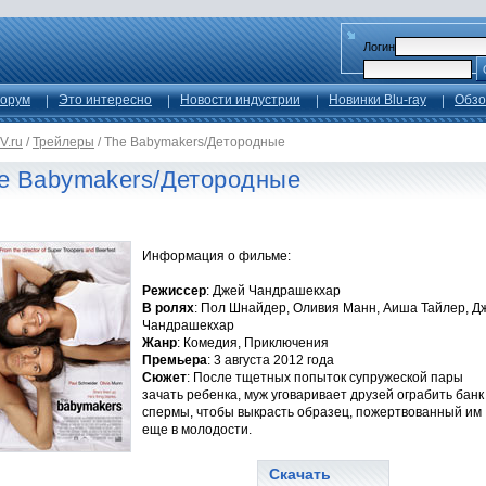
Логин
орум
Это интересно
Новости индустрии
Новинки Blu-ray
Обзо
V.ru
/
Трейлеры
/
The Babymakers/Детородные
e Babymakers/Детородные
Информация о фильме:
Режиссер
: Джей Чандрашекхар
В ролях
: Пол Шнайдер, Оливия Манн, Аиша Тайлер, Д
Чандрашекхар
Жанр
: Комедия, Приключения
Премьера
: 3 августа 2012 года
Сюжет
: После тщетных попыток супружеской пары
зачать ребенка, муж уговаривает друзей ограбить банк
спермы, чтобы выкрасть образец, пожертвованный им
еще в молодости.
Скачать