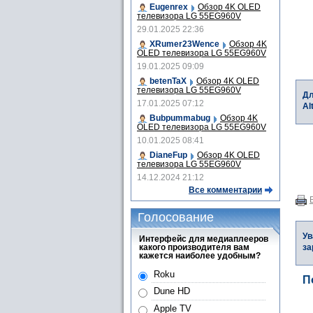
Eugenrex
Обзор 4K OLED
телевизора LG 55EG960V
29.01.2025 22:36
XRumer23Wence
Обзор 4K
OLED телевизора LG 55EG960V
19.01.2025 09:09
betenTaX
Обзор 4K OLED
телевизора LG 55EG960V
Дл
17.01.2025 07:12
Al
Bubpummabug
Обзор 4K
OLED телевизора LG 55EG960V
10.01.2025 08:41
DianeFup
Обзор 4K OLED
телевизора LG 55EG960V
14.12.2024 21:12
Все комментарии
Голосование
Ув
Интерфейс для медиаплееров
какого производителя вам
за
кажется наиболее удобным?
Roku
П
Dune HD
Apple TV