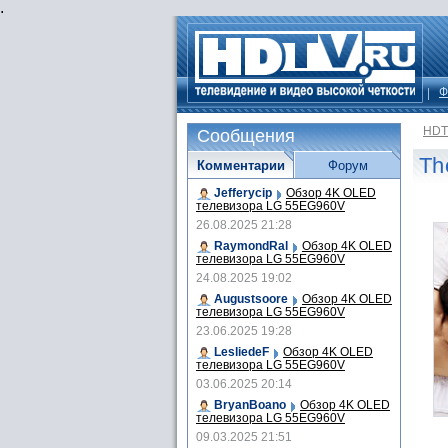
.
Ф
HDT
Сообщения
Th
Комментарии
Форум
Jefferycip
Обзор 4K OLED
телевизора LG 55EG960V
26.08.2025 21:28
RaymondRal
Обзор 4K OLED
телевизора LG 55EG960V
24.08.2025 19:02
Augustsoore
Обзор 4K OLED
телевизора LG 55EG960V
23.06.2025 19:28
LesliedeF
Обзор 4K OLED
телевизора LG 55EG960V
03.06.2025 20:14
BryanBoano
Обзор 4K OLED
телевизора LG 55EG960V
09.03.2025 21:51