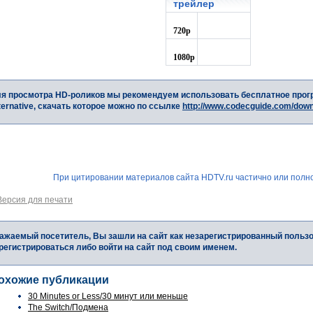
трейлер
720p
1080p
я просмотра HD-роликов мы рекомендуем использовать бесплатное прог
ternative, скачать которое можно по ссылке
http://www.codecguide.com/dow
При цитировании материалов сайта HDTV.ru частично или полно
Версия для печати
ажаемый посетитель, Вы зашли на сайт как незарегистрированный польз
регистрироваться либо войти на сайт под своим именем.
охожие публикации
30 Minutes or Less/30 минут или меньше
The Switch/Подмена