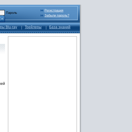
Регистрация
Пароль
Забыли пароль?
ОК
ры Blu-ray
Трейлеры
База знаний
жей