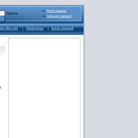
Регистрация
Пароль
Забыли пароль?
ОК
ры Blu-ray
Трейлеры
База знаний
и