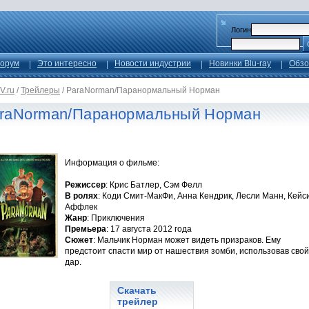
Логин
орум
Это интересно
Новости индустрии
Новинки Blu-ray
Обзо
V.ru
/
Трейлеры
/
ParaNorman/Паранормальный Норман
raNorman/Паранормальный Норман
Информация о фильме:
Режиссер
: Крис Батлер, Сэм Фелл
В ролях
: Коди Смит-МакФи, Анна Кендрик, Лесли Манн, Кейс
Аффлек
Жанр
: Приключения
Премьера
: 17 августа 2012 года
Сюжет
: Мальчик Норман может видеть призраков. Ему
предстоит спасти мир от нашествия зомби, использовав свой
дар.
Скачать
трейлер