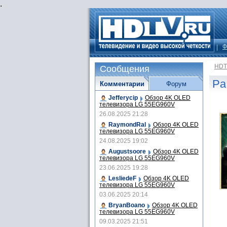
.
Ф
HDT
Сообщения
Pa
Комментарии
Форум
Jefferycip
Обзор 4K OLED
телевизора LG 55EG960V
26.08.2025 21:28
RaymondRal
Обзор 4K OLED
телевизора LG 55EG960V
24.08.2025 19:02
Augustsoore
Обзор 4K OLED
телевизора LG 55EG960V
23.06.2025 19:28
LesliedeF
Обзор 4K OLED
телевизора LG 55EG960V
03.06.2025 20:14
BryanBoano
Обзор 4K OLED
телевизора LG 55EG960V
09.03.2025 21:51