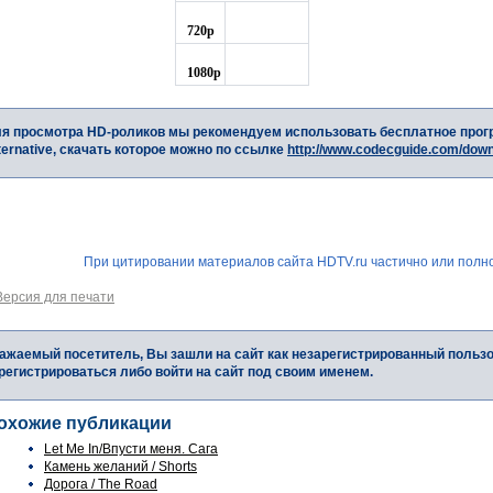
720p
1080p
я просмотра HD-роликов мы рекомендуем использовать бесплатное прог
ternative, скачать которое можно по ссылке
http://www.codecguide.com/dow
При цитировании материалов сайта HDTV.ru частично или полно
Версия для печати
ажаемый посетитель, Вы зашли на сайт как незарегистрированный польз
регистрироваться либо войти на сайт под своим именем.
охожие публикации
Let Me In/Впусти меня. Сага
Камень желаний / Shorts
Дорога / The Road