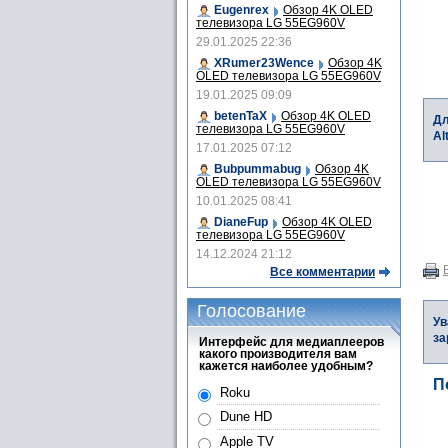
Eugenrex
Обзор 4K OLED
телевизора LG 55EG960V
29.01.2025 22:36
XRumer23Wence
Обзор 4K
OLED телевизора LG 55EG960V
19.01.2025 09:09
betenTaX
Обзор 4K OLED
Дл
телевизора LG 55EG960V
Al
17.01.2025 07:12
Bubpummabug
Обзор 4K
OLED телевизора LG 55EG960V
10.01.2025 08:41
DianeFup
Обзор 4K OLED
телевизора LG 55EG960V
14.12.2024 21:12
Все комментарии
Голосование
Ув
за
Интерфейс для медиаплееров
какого производителя вам
кажется наиболее удобным?
П
Roku
Dune HD
Apple TV