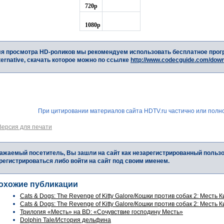
720p
1080p
я просмотра HD-роликов мы рекомендуем использовать бесплатное прог
ternative, скачать которое можно по ссылке
http://www.codecguide.com/dow
При цитировании материалов сайта HDTV.ru частично или полно
Версия для печати
ажаемый посетитель, Вы зашли на сайт как незарегистрированный польз
регистрироваться либо войти на сайт под своим именем.
охожие публикации
Cats & Dogs: The Revenge of Kitty Galore/Кошки против собак 2: Месть Ки
Cats & Dogs: The Revenge of Kitty Galore/Кошки против собак 2: Месть Ки
Трилогия «Месть» на BD: «Сочувствие господину Месть»
Dolphin Tale/История дельфина