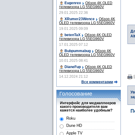
Eugenrex
Обзор 4K OLED
телевизора LG 55EG960V
29.01.2025 22:36
XRumer23Wence
Обзор 4K
OLED телевизора LG 55EG960V
19.01.2025 09:09
Дл
betenTaX
Обзор 4K OLED
Al
телевизора LG 55EG960V
17.01.2025 07:12
Bubpummabug
Обзор 4K
OLED телевизора LG 55EG960V
10.01.2025 08:41
DianeFup
Обзор 4K OLED
телевизора LG 55EG960V
14.12.2024 21:12
Все комментарии
Ув
Голосование
за
Интерфейс для медиаплееров
какого производителя вам
кажется наиболее удобным?
П
Roku
Dune HD
Apple TV