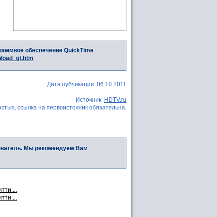
раммное обеспечение QuickTime
nload_qt.htm
Дата публикации:
06.10.2011
Источник:
HDTV.ru
стью, ссылка на первоисточник обязательна.
ователь. Мы рекомендуем Вам
тти ...
тти ...