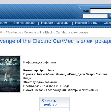
Логин
орум
Это интересно
Новости индустрии
Новинки Blu-ray
Обзо
V.ru
/
Трейлеры
/
Revenge of the Electric Car/Месть электрокара
venge of the Electric Car/Месть электрокар
Информация о фильме:
Режиссер
: Крис Пейн
В ролях
: Тим Роббинс, Дэнни ДеВито, Джон Фавро, Энтони
Кидис
Жанр
: Документальный
Премьера
: 21 октября 2011 года
Сюжет
: История возрождения электрических машин.
Скачать
трейлер