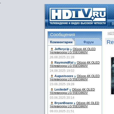
.
Ф
HDT
Сообщения
Re
Комментарии
Форум
Jefferycip
Обзор 4K OLED
телевизора LG 55EG960V
26.08.2025 21:28
RaymondRal
Обзор 4K OLED
телевизора LG 55EG960V
24.08.2025 19:02
Augustsoore
Обзор 4K OLED
телевизора LG 55EG960V
23.06.2025 19:28
LesliedeF
Обзор 4K OLED
телевизора LG 55EG960V
03.06.2025 20:14
BryanBoano
Обзор 4K OLED
телевизора LG 55EG960V
09.03.2025 21:51