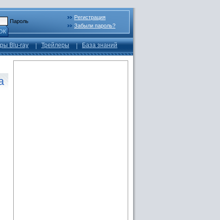
Регистрация
Пароль
Забыли пароль?
ОК
ры Blu-ray
Трейлеры
База знаний
а