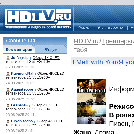
.
Форум
Это интересно
Н
HDTV.ru
/
Трейлеры
Сообщения
тебя
Комментарии
Форум
Jefferycip
Обзор 4K OLED
I Melt with You/Я у
телевизора LG 55EG960V
26.08.2025 21:28
RaymondRal
Обзор 4K OLED
телевизора LG 55EG960V
24.08.2025 19:02
Информ
Augustsoore
Обзор 4K OLED
телевизора LG 55EG960V
23.06.2025 19:28
Режисс
LesliedeF
Обзор 4K OLED
телевизора LG 55EG960V
В роля
03.06.2025 20:14
BryanBoano
Обзор 4K OLED
Пивен, 
телевизора LG 55EG960V
09.03.2025 21:51
Жанр
: Драма