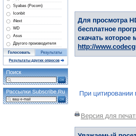
Syabas (Pocorn)
Iconbit
Для просмотра H
iNext
бесплатное прогр
WD
Asus
скачать которое 
Другого производителя
http://www.codec
Голосовать
Результаты
Результаты других опросов
Поиск
ОК
Рассылки Subscribe.Ru
При цитировании 
ОК
Версия для печат
Уважаемый посет