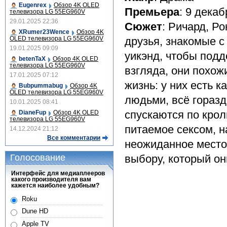
Eugenrex
Обзор 4K OLED
Премьера
: 9 декаб
телевизора LG 55EG960V
29.01.2025 22:36
Сюжет
: Ричард, Р
XRumer23Wence
Обзор 4K
OLED телевизора LG 55EG960V
друзья, знакомые c
19.01.2025 09:09
уикэнд, чтобы подд
betenTaX
Обзор 4K OLED
телевизора LG 55EG960V
взгляда, они похож
17.01.2025 07:12
жизнь: у них есть к
Bubpummabug
Обзор 4K
OLED телевизора LG 55EG960V
людьми, всё горазд
10.01.2025 08:41
спускаются по крол
DianeFup
Обзор 4K OLED
телевизора LG 55EG960V
питаемое сексом, н
14.12.2024 21:12
Все комментарии
неожиданное место
Голосование
выбору, который он
Интерфейс для медиаплееров
какого производителя вам
кажется наиболее удобным?
Roku
Dune HD
Apple TV