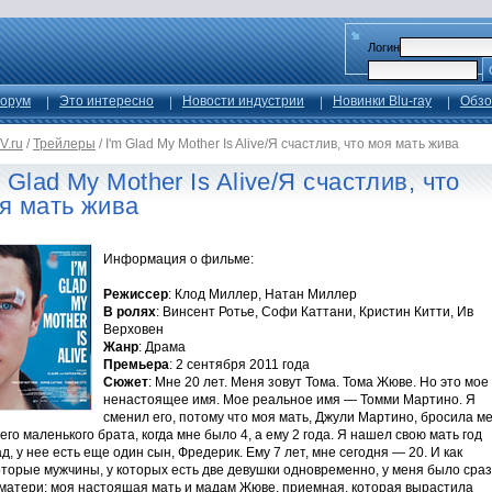
Логин
орум
Это интересно
Новости индустрии
Новинки Blu-ray
Обзо
V.ru
/
Трейлеры
/
I'm Glad My Mother Is Alive/Я счастлив, что моя мать жива
m Glad My Mother Is Alive/Я счастлив, что
я мать жива
Информация о фильме:
Режиссер
: Клод Миллер, Натан Миллер
В ролях
: Винсент Ротье, Софи Каттани, Кристин Китти, Ив
Верховен
Жанр
: Драма
Премьера
: 2 сентября 2011 года
Сюжет
: Мне 20 лет. Меня зовут Тома. Тома Жюве. Но это мое
ненастоящее имя. Мое реальное имя — Томми Мартино. Я
сменил его, потому что моя мать, Джули Мартино, бросила м
его маленького брата, когда мне было 4, а ему 2 года. Я нашел свою мать год
д, у нее есть еще один сын, Фредерик. Ему 7 лет, мне сегодня — 20. И как
торые мужчины, у которых есть две девушки одновременно, у меня было сраз
 матери: моя настоящая мать и мадам Жюве, приемная, которая вырастила