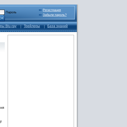
Регистрация
Пароль
Забыли пароль?
ОК
ры Blu-ray
Трейлеры
База знаний
еня
у