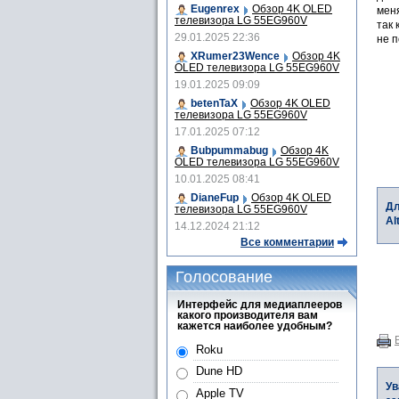
Eugenrex
Обзор 4K OLED
меня
телевизора LG 55EG960V
так 
29.01.2025 22:36
не 
XRumer23Wence
Обзор 4K
OLED телевизора LG 55EG960V
19.01.2025 09:09
betenTaX
Обзор 4K OLED
телевизора LG 55EG960V
17.01.2025 07:12
Bubpummabug
Обзор 4K
OLED телевизора LG 55EG960V
10.01.2025 08:41
DianeFup
Обзор 4K OLED
Дл
телевизора LG 55EG960V
Al
14.12.2024 21:12
Все комментарии
Голосование
Интерфейс для медиаплееров
какого производителя вам
кажется наиболее удобным?
Roku
Dune HD
Ув
Apple TV