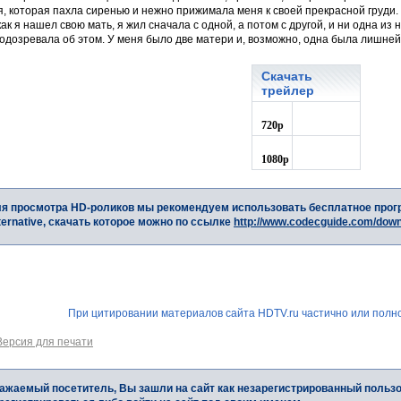
, которая пахла сиренью и нежно прижимала меня к своей прекрасной груди.
как я нашел свою мать, я жил сначала с одной, а потом с другой, и ни одна из 
подозревала об этом. У меня было две матери и, возможно, одна была лишне
Скачать
трейлер
720p
1080p
я просмотра HD-роликов мы рекомендуем использовать бесплатное прог
ternative, скачать которое можно по ссылке
http://www.codecguide.com/dow
При цитировании материалов сайта HDTV.ru частично или полно
Версия для печати
ажаемый посетитель, Вы зашли на сайт как незарегистрированный польз