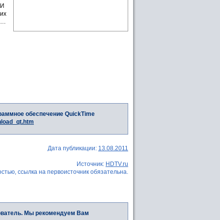
 И
них
й…
раммное обеспечение QuickTime
nload_qt.htm
Дата публикации:
13.08.2011
Источник:
HDTV.ru
стью, ссылка на первоисточник обязательна.
ователь. Мы рекомендуем Вам