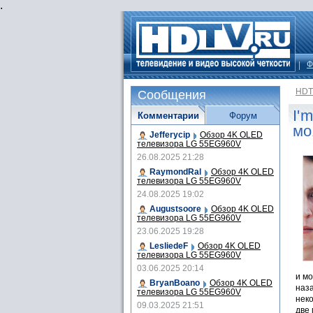
.
Ф
HDT
Сообщения
I'
Комментарии
Форум
мо
Jefferycip
Обзор 4K OLED
телевизора LG 55EG960V
26.08.2025 21:28
RaymondRal
Обзор 4K OLED
телевизора LG 55EG960V
24.08.2025 19:02
Augustsoore
Обзор 4K OLED
телевизора LG 55EG960V
23.06.2025 19:28
LesliedeF
Обзор 4K OLED
телевизора LG 55EG960V
03.06.2025 20:14
и мо
BryanBoano
Обзор 4K OLED
наза
телевизора LG 55EG960V
неко
09.03.2025 21:51
две