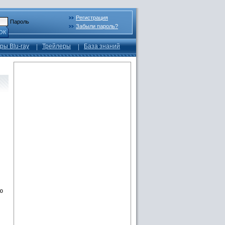
Регистрация
Пароль
Забыли пароль?
ОК
ры Blu-ray
Трейлеры
База знаний
ю