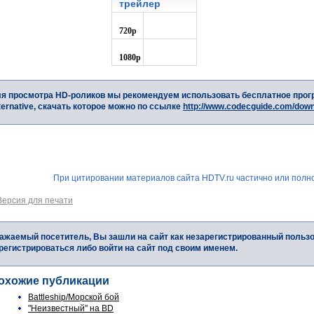
трейлер
720p
1080p
я просмотра HD-роликов мы рекомендуем использовать бесплатное прог
ternative, скачать которое можно по ссылке
http://www.codecguide.com/dow
При цитировании материалов сайта HDTV.ru частично или полно
Версия для печати
ажаемый посетитель, Вы зашли на сайт как незарегистрированный польз
регистрироваться либо войти на сайт под своим именем.
охожие публикации
Battleship/Морской бой
"Неизвестный" на BD