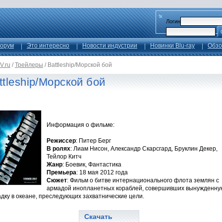
Логин
орум
Это интересно
Новости индустрии
Новинки Blu-ray
Обзо
V.ru
/
Трейлеры
/
Battleship/Морской бой
ttleship/Морской бой
Информация о фильме:
Режиссер
: Питер Берг
В ролях
: Лиам Нисон, Александр Скарсгард, Бруклин Декер,
Тейлор Китч
Жанр
: Боевик, Фантастика
Премьера
: 18 мая 2012 года
Сюжет
: Фильм о битве интернационального флота землян с
армадой инопланетных кораблей, совершивших вынужденну
дку в океане, преследующих захватнические цели.
Скачать