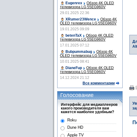
Eugenrex
Обзор 4K OLED
телевизора LG 55EG960V
29.01.2025 22:36
XRumer23Wence
Обзор 4K
OLED телевизора LG 55EG960V
19.01.2025 09:09
betenTaX
Обзор 4K OLED
телевизора LG 55EG960V
Дл
17.01.2025 07:12
Al
Bubpummabug
Обзор 4K
OLED телевизора LG 55EG960V
10.01.2025 08:41
DianeFup
Обзор 4K OLED
телевизора LG 55EG960V
14.12.2024 21:12
Все комментарии
Голосование
Ув
Интерфейс для медиаплееров
какого производителя вам
за
кажется наиболее удобным?
Roku
П
Dune HD
Apple TV