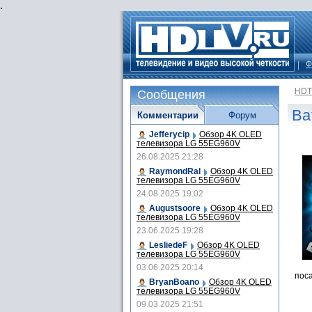
.
Ф
HDT
Сообщения
Ba
Комментарии
Форум
Jefferycip
Обзор 4K OLED
телевизора LG 55EG960V
26.08.2025 21:28
RaymondRal
Обзор 4K OLED
телевизора LG 55EG960V
24.08.2025 19:02
Augustsoore
Обзор 4K OLED
телевизора LG 55EG960V
23.06.2025 19:28
LesliedeF
Обзор 4K OLED
телевизора LG 55EG960V
03.06.2025 20:14
поса
BryanBoano
Обзор 4K OLED
телевизора LG 55EG960V
09.03.2025 21:51