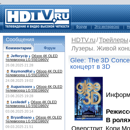
.
Форум
Это интересно
Н
HDTV.ru
/
Трейлеры
Сообщения
Лузеры. Живой кон
Комментарии
Форум
Jefferycip
Обзор 4K OLED
Glee: The 3D Conce
телевизора LG 55EG960V
концерт в 3D
26.08.2025 21:28
RaymondRal
Обзор 4K OLED
телевизора LG 55EG960V
24.08.2025 19:02
Augustsoore
Обзор 4K OLED
телевизора LG 55EG960V
Информ
23.06.2025 19:28
LesliedeF
Обзор 4K OLED
телевизора LG 55EG960V
Режисс
03.06.2025 20:14
BryanBoano
Обзор 4K OLED
В роля
телевизора LG 55EG960V
09.03.2025 21:51
Оверстрит, Кори М