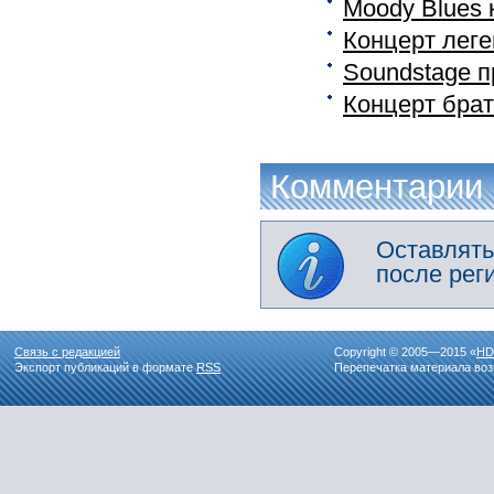
Moody Blues 
Концерт леге
Soundstage п
Концерт брат
Комментарии
Оставлять
после рег
Связь с редакцией
Copyright © 2005—2015 «
HD
Экспорт публикаций в формате
RSS
Перепечатка материала воз