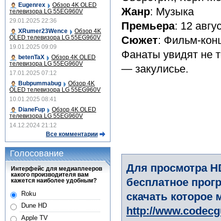
Eugenrex
Обзор 4K OLED
Жанр
: Музыка
телевизора LG 55EG960V
29.01.2025 22:36
Премьера
: 12 авгу
XRumer23Wence
Обзор 4K
OLED телевизора LG 55EG960V
Сюжет
: Фильм-кон
19.01.2025 09:09
Фанаты увидят не т
betenTaX
Обзор 4K OLED
телевизора LG 55EG960V
— закулисье.
17.01.2025 07:12
Bubpummabug
Обзор 4K
OLED телевизора LG 55EG960V
10.01.2025 08:41
DianeFup
Обзор 4K OLED
телевизора LG 55EG960V
14.12.2024 21:12
Все комментарии
Голосование
Для просмотра H
Интерфейс для медиаплееров
какого производителя вам
бесплатное прогр
кажется наиболее удобным?
Roku
скачать которое 
Dune HD
http://www.codec
Apple TV