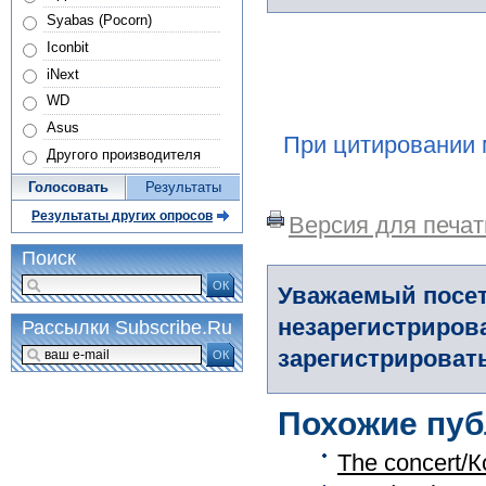
Syabas (Pocorn)
Iconbit
iNext
WD
Asus
При цитировании 
Другого производителя
Голосовать
Результаты
Результаты других опросов
Версия для печат
Поиск
ОК
Уважаемый посет
незарегистриров
Рассылки Subscribe.Ru
зарегистрировать
ОК
Похожие пуб
The concert/