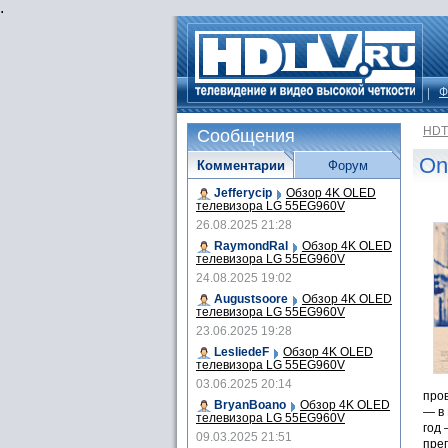
.
Ф
HDT
Сообщения
On
Комментарии
Форум
Jefferycip
Обзор 4K OLED
телевизора LG 55EG960V
26.08.2025 21:28
RaymondRal
Обзор 4K OLED
телевизора LG 55EG960V
24.08.2025 19:02
Augustsoore
Обзор 4K OLED
телевизора LG 55EG960V
23.06.2025 19:28
LesliedeF
Обзор 4K OLED
телевизора LG 55EG960V
03.06.2025 20:14
пров
BryanBoano
Обзор 4K OLED
— в
телевизора LG 55EG960V
год 
09.03.2025 21:51
пре