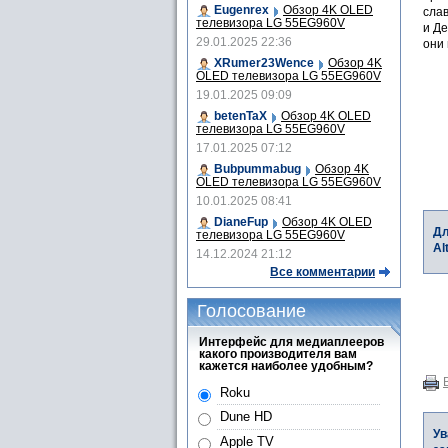
Eugenrex
Обзор 4K OLED
сла
телевизора LG 55EG960V
и Де
29.01.2025 22:36
они 
XRumer23Wence
Обзор 4K
OLED телевизора LG 55EG960V
19.01.2025 09:09
betenTaX
Обзор 4K OLED
телевизора LG 55EG960V
17.01.2025 07:12
Bubpummabug
Обзор 4K
OLED телевизора LG 55EG960V
10.01.2025 08:41
DianeFup
Обзор 4K OLED
Дл
телевизора LG 55EG960V
Al
14.12.2024 21:12
Все комментарии
Голосование
Интерфейс для медиаплееров
какого производителя вам
кажется наиболее удобным?
Roku
Dune HD
Ув
Apple TV