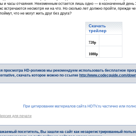
вы и часы отчаяния. Неизменным остается лишь одно — в назначенный день
кс встречаются несмотря ни на что. Но сколько лет должно пройти, прежде ч
поймут, что не могут жить друг без друга?
Скачать
трейлер
720p
1080p
я просмотра HD-роликов мы рекомендуем использовать бесплатное прог
ternative, скачать которое можно по ссылке
http://www.codecguide.com/dow
При цитировании материалов сайта HDTV.ru частично или полно
Версия для печати
ажаемый посетитель, Вы зашли на сайт как незарегистрированный польз