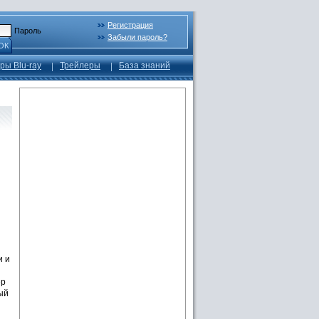
Регистрация
Пароль
Забыли пароль?
ОК
ры Blu-ray
Трейлеры
База знаний
и и
ер
ый