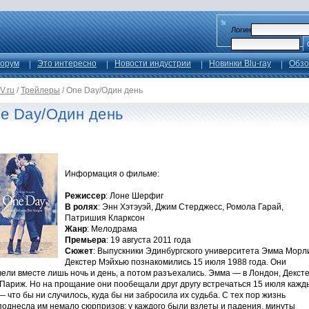
Логин
орум
Это интересно
Новости индустрии
Новинки Blu-ray
Обзо
V.ru
/
Трейлеры
/
One Day/Один день
e Day/Один день
Информация о фильме:
Режиссер
: Лоне Шерфиг
В ролях
: Энн Хэтэуэй, Джим Стерджесс, Ромола Гарай,
Патришия Кларксон
Жанр
: Мелодрама
Премьера
: 19 августа 2011 года
Сюжет
: Выпускники Эдинбургского университета Эмма Морл
Декстер Мэйхью познакомились 15 июля 1988 года. Они
ели вместе лишь ночь и день, а потом разъехались. Эмма — в Лондон, Декст
 Париж. Но на прощание они пообещали друг другу встречаться 15 июля кажд
— что бы ни случилось, куда бы ни забросила их судьба. С тех пор жизнь
поднесла им немало сюрпризов: у каждого были взлеты и падения, минуты