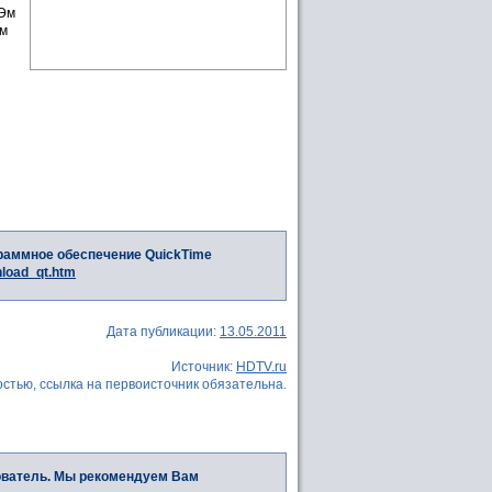
 Эм
ем
раммное обеспечение QuickTime
nload_qt.htm
Дата публикации:
13.05.2011
Источник:
HDTV.ru
стью, ссылка на первоисточник обязательна.
ователь. Мы рекомендуем Вам