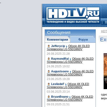
.
Ф
HDT
Сообщения
Ex
Комментарии
Форум
Jefferycip
Обзор 4K OLED
телевизора LG 55EG960V
26.08.2025 21:28
RaymondRal
Обзор 4K OLED
телевизора LG 55EG960V
24.08.2025 19:02
Augustsoore
Обзор 4K OLED
телевизора LG 55EG960V
23.06.2025 19:28
LesliedeF
Обзор 4K OLED
телевизора LG 55EG960V
03.06.2025 20:14
одно
BryanBoano
Обзор 4K OLED
верн
телевизора LG 55EG960V
09.03.2025 21:51