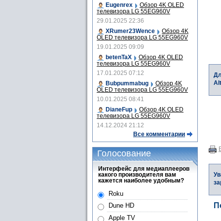
Eugenrex
Обзор 4K OLED
телевизора LG 55EG960V
29.01.2025 22:36
XRumer23Wence
Обзор 4K
OLED телевизора LG 55EG960V
19.01.2025 09:09
betenTaX
Обзор 4K OLED
телевизора LG 55EG960V
17.01.2025 07:12
Дл
Al
Bubpummabug
Обзор 4K
OLED телевизора LG 55EG960V
10.01.2025 08:41
DianeFup
Обзор 4K OLED
телевизора LG 55EG960V
14.12.2024 21:12
Все комментарии
Голосование
Интерфейс для медиаплееров
какого производителя вам
Ув
кажется наиболее удобным?
за
Roku
П
Dune HD
Apple TV