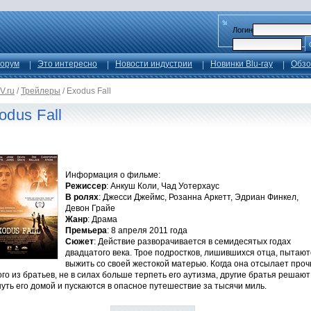
Логин
орум
Это интересно
Новости индустрии
Новинки Blu-ray
Обзо
V.ru
/
Трейлеры
/
Exodus Fall
odus Fall
Информация о фильме:
Режиссер
: Анкуш Коли, Чад Уотерхаус
В ролях
: Джесси Джеймс, Розанна Аркетт, Эдриан Финкел,
Девон Грайе
Жанр
: Драма
Премьера
: 8 апреля 2011 года
Сюжет
: Действие разворачивается в семидесятых годах
двадцатого века. Трое подростков, лишившихся отца, пытают
выжить со своей жестокой матерью. Когда она отсылает проч
го из братьев, не в силах больше терпеть его аутизма, другие братья решают
уть его домой и пускаются в опасное путешествие за тысячи миль.