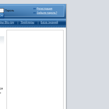
Регистрация
Пароль
Забыли пароль?
ОК
ры Blu-ray
Трейлеры
База знаний
ся
ь