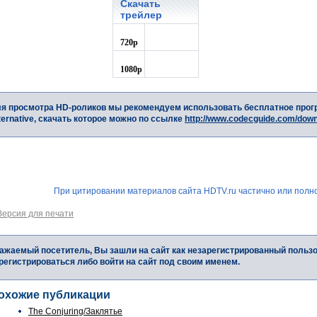
Скачать
трейлер
720p
1080p
я просмотра HD-роликов мы рекомендуем использовать бесплатное прог
ternative, скачать которое можно по ссылке
http://www.codecguide.com/dow
При цитировании материалов сайта HDTV.ru частично или полно
Версия для печати
ажаемый посетитель, Вы зашли на сайт как незарегистрированный польз
регистрироваться либо войти на сайт под своим именем.
охожие публикации
The Conjuring/Заклятье