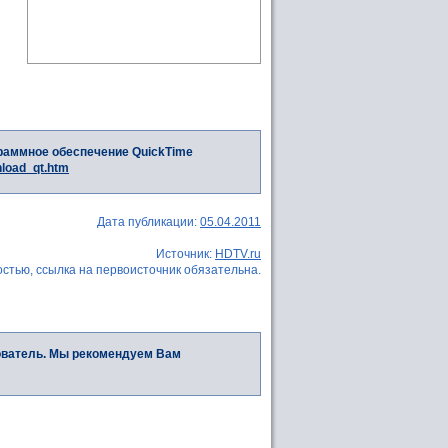
раммное обеспечение QuickTime
nload_qt.htm
Дата публикации:
05.04.2011
Источник:
HDTV.ru
стью, ссылка на первоисточник обязательна.
ователь. Мы рекомендуем Вам