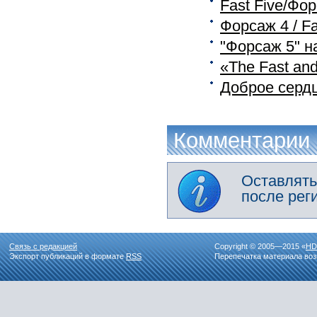
Fast Five/Фо
Форсаж 4 / Fa
"Форсаж 5" н
«The Fast and
Доброе сердц
Комментарии
Оставлять
после рег
Связь с редакцией
Copyright © 2005—2015 «
HD
Экспорт публикаций в формате
RSS
Перепечатка материала воз