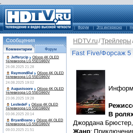
.
Форум
Это интересно
Н
HDTV.ru
/
Трейлеры
Сообщения
Комментарии
Форум
Fast Five/Форсаж 5
Jefferycip
Обзор 4K OLED
телевизора LG 55EG960V
26.08.2025 21:28
RaymondRal
Обзор 4K OLED
телевизора LG 55EG960V
24.08.2025 19:02
Информ
Augustsoore
Обзор 4K OLED
телевизора LG 55EG960V
23.06.2025 19:28
Режисс
LesliedeF
Обзор 4K OLED
телевизора LG 55EG960V
В роля
03.06.2025 20:14
BryanBoano
Обзор 4K OLED
Джордана Брюстер,
телевизора LG 55EG960V
09.03.2025 21:51
Жанр
: Приключени