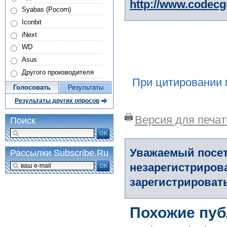
http://www.codec
Syabas (Pocorn)
Iconbit
iNext
WD
Asus
Другого производителя
При цитировании 
Голосовать
Результаты
Результаты других опросов
Версия для печат
Поиск
ОК
Уважаемый посет
Рассылки Subscribe.Ru
незарегистриров
ОК
зарегистрировать
Похожие пуб