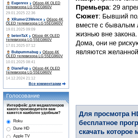
Eugenrex
Обзор 4K OLED
Премьера
: 29 апре
телевизора LG 55EG960V
29.01.2025 22:36
Сюжет
: Бывший по
XRumer23Wence
Обзор 4K
OLED телевизора LG 55EG960V
вместе с бывалым 
19.01.2025 09:09
жизнью вне закона.
betenTaX
Обзор 4K OLED
телевизора LG 55EG960V
Дома, они не риску
17.01.2025 07:12
являются желанной
Bubpummabug
Обзор 4K
OLED телевизора LG 55EG960V
10.01.2025 08:41
DianeFup
Обзор 4K OLED
телевизора LG 55EG960V
14.12.2024 21:12
Все комментарии
Голосование
Интерфейс для медиаплееров
какого производителя вам
Для просмотра H
кажется наиболее удобным?
Roku
бесплатное прогр
Dune HD
скачать которое 
Apple TV