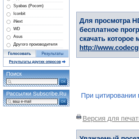
Syabas (Pocorn)
Iconbit
Для просмотра H
iNext
бесплатное прогр
WD
Asus
скачать которое 
Другого производителя
http://www.codec
Голосовать
Результаты
Результаты других опросов
Поиск
ОК
Рассылки Subscribe.Ru
При цитировании 
ОК
Версия для печат
Уважаемый посет