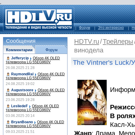
.
Форум
Это интересно
Н
HDTV.ru
/
Трейлеры
Сообщения
винодела
Комментарии
Форум
Jefferycip
Обзор 4K OLED
The Vintner's Luck
телевизора LG 55EG960V
26.08.2025 21:28
RaymondRal
Обзор 4K OLED
телевизора LG 55EG960V
24.08.2025 19:02
Информ
Augustsoore
Обзор 4K OLED
телевизора LG 55EG960V
23.06.2025 19:28
Режисс
LesliedeF
Обзор 4K OLED
телевизора LG 55EG960V
В роля
03.06.2025 20:14
BryanBoano
Обзор 4K OLED
Касл-Хь
телевизора LG 55EG960V
09.03.2025 21:51
Жанр
: Драма, Мел