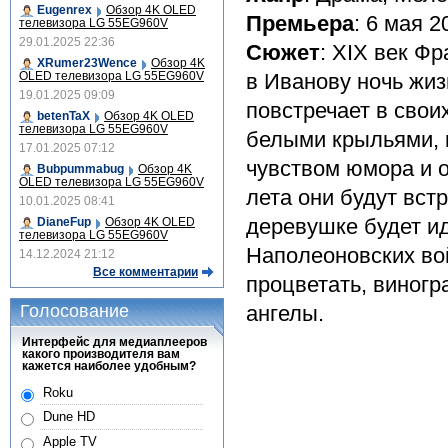
Eugenrex
Обзор 4K OLED
Премьера
: 6 мая 2
телевизора LG 55EG960V
29.01.2025 22:36
Сюжет
: XIX век Ф
XRumer23Wence
Обзор 4K
OLED телевизора LG 55EG960V
в Иванову ночь жиз
19.01.2025 09:09
повстречает в свои
betenTaX
Обзор 4K OLED
телевизора LG 55EG960V
белыми крыльями, 
17.01.2025 07:12
чувством юмора и 
Bubpummabug
Обзор 4K
OLED телевизора LG 55EG960V
лета они будут встр
10.01.2025 08:41
деревушке будет и
DianeFup
Обзор 4K OLED
телевизора LG 55EG960V
Наполеоновских вой
14.12.2024 21:12
Все комментарии
процветать, виногр
Голосование
ангелы.
Интерфейс для медиаплееров
какого производителя вам
кажется наиболее удобным?
Roku
Dune HD
Apple TV