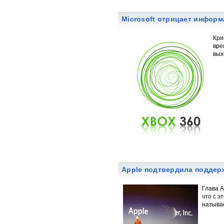
Microsoft отрицает инфор
Кри
вре
вых
Apple подтвердила поддерж
Глава A
что с э
называе