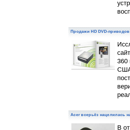
устр
вос
Продажи HD DVD-приводов 
Исс
сай
360
США
пос
вер
реал
Acer всерьёз нацелилась 
В о