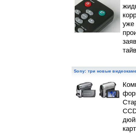
жид
кор
уже
прои
заяв
тайв
Sony: три новые видеокам
Ком
фор
Ста
CCD-
дюй
карт