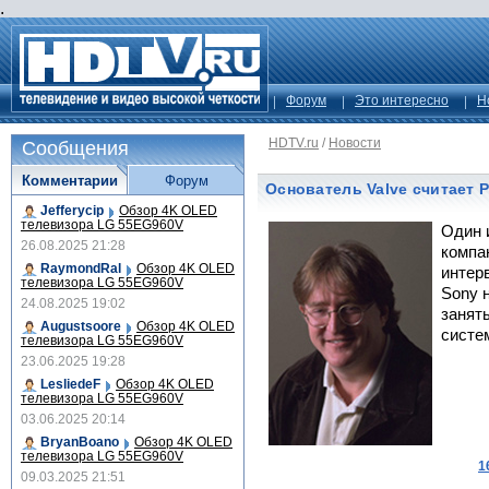
.
Форум
Это интересно
Н
HDTV.ru
/
Новости
Сообщения
Комментарии
Форум
Основатель Valve считает
Jefferycip
Обзор 4K OLED
телевизора LG 55EG960V
Один 
26.08.2025 21:28
компа
RaymondRal
Обзор 4K OLED
интер
телевизора LG 55EG960V
Sony 
24.08.2025 19:02
занят
Augustsoore
Обзор 4K OLED
систе
телевизора LG 55EG960V
23.06.2025 19:28
LesliedeF
Обзор 4K OLED
телевизора LG 55EG960V
03.06.2025 20:14
BryanBoano
Обзор 4K OLED
телевизора LG 55EG960V
1
09.03.2025 21:51