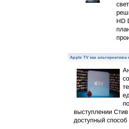
све
реш
HD D
пла
прои
Apple TV как альтернатив
А
с
т
е
п
выступлении Стив 
доступный способ 