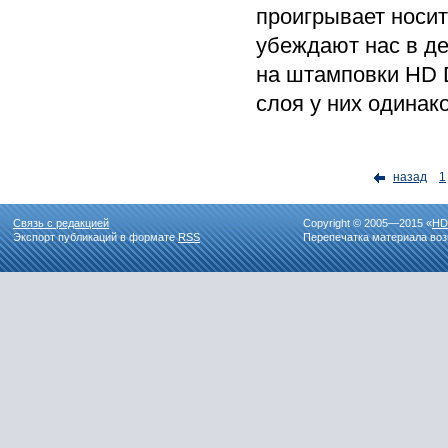
проигрывает носит
убеждают нас в д
на штамповки HD 
слоя у них одинако
назад
1
Связь с редакцией
Copyright © 2005—2015 «
HD
Экспорт публикаций в формате
RSS
Перепечатка материала воз