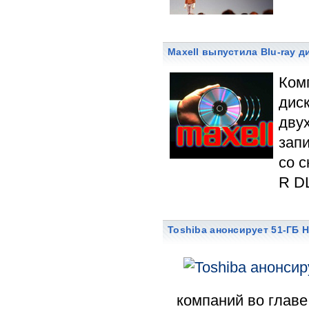
Maxell выпустила Blu-ray 
Комп
диск
дву
зап
со с
R DL
Toshiba анонсирует 51-ГБ 
компаний во главе 