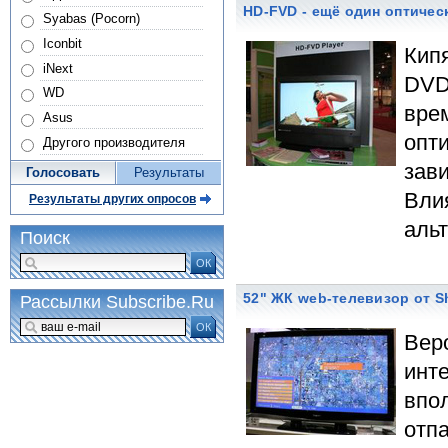
HD-FVD - ещё один оптиче
Syabas (Pocorn)
Iconbit
Кипя
iNext
DVD
WD
вре
Asus
опт
Другого производителя
зав
Голосовать
Результаты
Вли
Результаты других опросов
аль
Поиск
ОК
52" ЖК web-телевизор от S
Рассылки Subscribe.Ru
ОК
Веро
инт
впо
отп