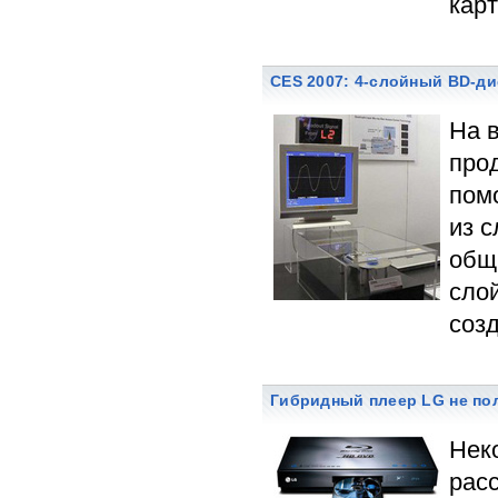
карт
CES 2007: 4-слойный BD-ди
На 
про
помо
из с
общ
сло
созд
Гибридный плеер LG не по
Нек
рас