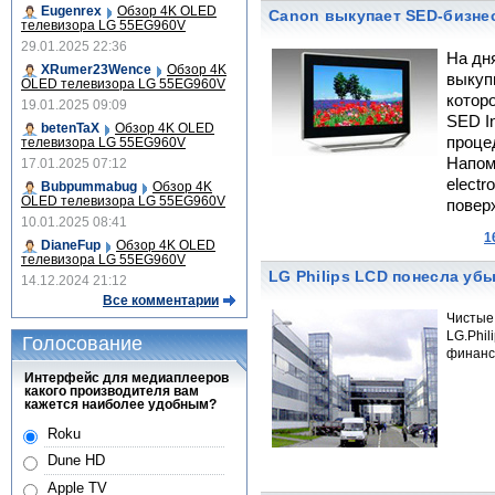
Eugenrex
Обзор 4K OLED
Canon выкупает SED-бизнес
телевизора LG 55EG960V
29.01.2025 22:36
На дн
XRumer23Wence
Обзор 4K
выкуп
OLED телевизора LG 55EG960V
которо
19.01.2025 09:09
SED I
betenTaX
Обзор 4K OLED
проце
телевизора LG 55EG960V
Напом
17.01.2025 07:12
electr
Bubpummabug
Обзор 4K
OLED телевизора LG 55EG960V
поверх
10.01.2025 08:41
1
DianeFup
Обзор 4K OLED
телевизора LG 55EG960V
LG Philips LCD понесла убы
14.12.2024 21:12
Все комментарии
Чистые
LG.Phil
Голосование
финанс
Интерфейс для медиаплееров
какого производителя вам
кажется наиболее удобным?
Roku
Dune HD
Apple TV