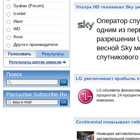
Syabas (Pocorn)
Ультра HD телеканал Sky у
Iconbit
Оператор спу
iNext
одним из пер
WD
Asus
разрешении U
Другого производителя
весной Sky м
Голосовать
Результаты
спутникового
Результаты других опросов
Поиск
LG увеличивает прибыль по
ОК
LG объявила финансовые
Рассылки Subscribe.Ru
процентов. 24-процент
компании.
ОК
Continental показывает г
Немецкая автомобильна
автомобильной приборн