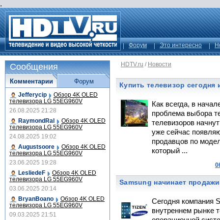
.
Форум
Это интересно
Н
HDTV.ru
/
Новости
Сообщения
Комментарии
Форум
Купить телевизор сегодня 
Jefferycip
Обзор 4K OLED
телевизора LG 55EG960V
Как всегда, в нача
26.08.2025 21:28
проблема выбора т
RaymondRal
Обзор 4K OLED
телевизоров начнут
телевизора LG 55EG960V
уже сейчас появля
24.08.2025 19:02
продавцов по моде
Augustsoore
Обзор 4K OLED
который ...
телевизора LG 55EG960V
23.06.2025 19:28
0
LesliedeF
Обзор 4K OLED
телевизора LG 55EG960V
Samsung начинает продажи
03.06.2025 20:14
BryanBoano
Обзор 4K OLED
Сегодня компания S
телевизора LG 55EG960V
внутреннем рынке т
09.03.2025 21:51