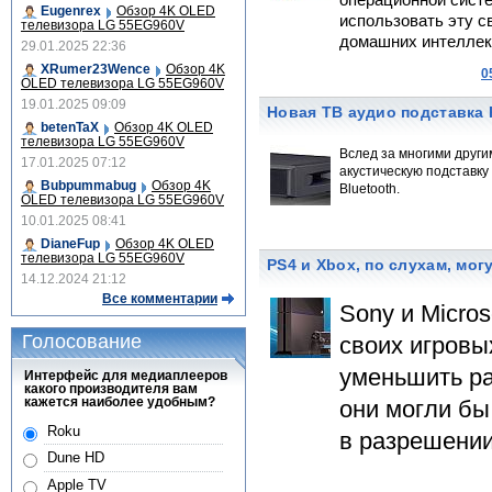
операционной систе
Eugenrex
Обзор 4K OLED
использовать эту с
телевизора LG 55EG960V
домашних интеллек
29.01.2025 22:36
XRumer23Wence
Обзор 4K
0
OLED телевизора LG 55EG960V
19.01.2025 09:09
Новая ТВ аудио подставка 
betenTaX
Обзор 4K OLED
телевизора LG 55EG960V
Вслед за многими други
17.01.2025 07:12
акустическую подставку
Bubpummabug
Обзор 4K
Bluetooth.
OLED телевизора LG 55EG960V
10.01.2025 08:41
DianeFup
Обзор 4K OLED
телевизора LG 55EG960V
PS4 и Xbox, по слухам, мо
14.12.2024 21:12
Все комментарии
Sony и Micro
Голосование
своих игровы
уменьшить раз
Интерфейс для медиаплееров
какого производителя вам
кажется наиболее удобным?
они могли бы
Roku
в разрешении 
Dune HD
Apple TV