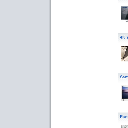
4K 
Sam
Pan