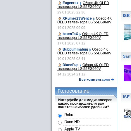
Eugenrex
Обзор 4K OLED
телевизора LG 55EG960V
29.01.2025 22:36
ISE
XRumer23Wence
Обзор 4K
OLED телевизора LG 55EG960V
19.01.2025 09:09
betenTaX
Обзор 4K OLED
телевизора LG 55EG960V
17.01.2025 07:12
Bubpummabug
Обзор 4K
OLED телевизора LG 55EG960V
Sam
10.01.2025 08:41
DianeFup
Обзор 4K OLED
телевизора LG 55EG960V
14.12.2024 21:12
Все комментарии
Голосование
ISE
Интерфейс для медиаплееров
какого производителя вам
кажется наиболее удобным?
Roku
Dune HD
Apple TV