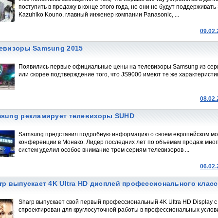
поступить в продажу в конце этого года, но они не будут поддерживат
Kazuhiko Kouno, главный инженер компании Panasonic, ...
09.02
евизоры Samsung 2015
Появились первые официальные цены на телевизоры Samsung из сери
или скорее подтверждение того, что JS9000 имеют те же характеристики
08.02
sung рекламирует телевизоры SUHD
Samsung представил подробную информацию о своем европейском мо
конференции в Монако. Лидер последних лет по объемам продаж мно
систем уделил особое внимание трем сериям телевизоров ...
06.02
rp выпускает 4K Ultra HD дисплей профессионального класс
Sharp выпускает свой первый профессиональный 4K Ultra HD Display 
спроектирован для круглосуточной работы в профессиональных услови