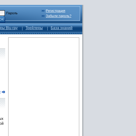
Регистрация
Пароль
Забыли пароль?
ОК
ры Blu-ray
Трейлеры
База знаний
е
ых
ой