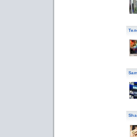
Тел
Sam
Sha