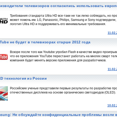
изводители телевизоров согласились использовать европ
Требования стандарта Ultra HD все-таки не так легко соблюдать, но п
может помочь им. LG, Panasonic, Philips, Samsung и Sony подтвердили
логотип Ultra HD и поддерживать его минимальные требования.
11.02
Tube не будет в телевизорах старше 2012 года
Вскоре после того как Youtube угробил Flash в качестве видео проигр
что ее приложения YouTube перестанет работать на многих смарт теле
компания будет менять версию приложения для разработчиков.
11.02
D технология из России
Российские ученые представили первые результаты по разработке п
отечественных дисплеев на основе органических светодиодов (OLED).
10.02
sung: Не обсуждайте конфиденциальные проблемы возле в