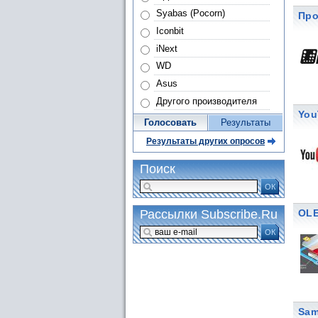
Syabas (Pocorn)
Про
Iconbit
iNext
WD
Asus
Другого производителя
You
Голосовать
Результаты
Результаты других опросов
Поиск
ОК
OLE
Рассылки Subscribe.Ru
ОК
Sam