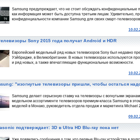
Samsung предупреждает, что не стоит обсуждать конфиденциальные 
как информация может быть доступна третьим лицам. Удивительно, п
конфиденциальности компании Samsung для своих смарт-телевизоров
10.02
телевизоры Sony 2015 года получат Android и HDR
Европейский модельный ряд новых телевизоров Sony был недавно пре
Уэйбридже, в Великобритании. В новых телевизорах используются п
и ряд новых, а также впечатляющие функциональные возможности.
10.02
sung: "изогнутые телевизоры пришли, чтобы остаться над
Samsung делает серьезную ставку на телевизоры с вогнутыми экранам
модельном ассортименте телевизоров премиум-класса Samsung в этом
моделей в Монако, руководитель отдела продаж и маркетинга Michael Zoe
09.02
asonic подтверждает: 3D в Ultra HD Blu-ray пока нет
Уже появились сообщения о том, что первые Blu-ray устройства в до