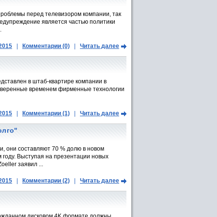
проблемы перед телевизором компании, так
редупреждение является частью политики
.
.2015
|
Комментарии (0)
|
Читать далее
дставлен в штаб-квартире компании в
роверенные временем фирменные технологии
.2015
|
Комментарии (1)
|
Читать далее
олго"
и, они составляют 70 % долю в новом
 году. Выступая на презентации новых
ller заявил ...
.2015
|
Комментарии (2)
|
Читать далее
лгожданном дисковом 4K формате должны