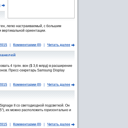
е
тен, легко настраиваемый, с большим
и вертикальной ориентации.
.2015
|
Комментарии (0)
|
Читать далее
панелей
вать 4 трлн. вон ($ 3,6 млрд) в расширение
нов. Пресс-секретарь Samsung Display
.2015
|
Комментарии (0)
|
Читать далее
Signage II со светодиодной подсветкой. Он
(55"), их можно расположить горизонтально и
.2015
|
Комментарии (0)
|
Читать далее