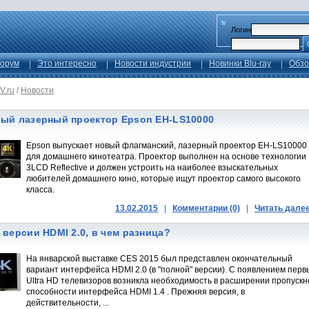
Логин
орум
Это интересно
Новости индустрии
Новинки Blu-ray
Обзо
V.ru
/
Новости
ый лазерный проектор Epson EH-LS10000
Epson выпускает новый флагманский, лазерный проектор EH-LS10000
для домашнего кинотеатра. Проектор выполнен на основе технологии
3LCD Reflective и должен устроить на наиболее взыскательных
любителей домашнего кино, которые ищут проектор самого высокого
класса.
13.02.2015
|
Комментарии (0)
|
Читать дале
 версии HDMI 2.0, в чем разница?
На январской выставке CES 2015 был представлен окончательный
вариант интерфейса HDMI 2.0 (в "полной" версии). С появлением перв
Ultra HD телевизоров возникла необходимость в расширении пропускн
способности интерфейса HDMI 1.4 . Прежняя версия, в
действительности, ...