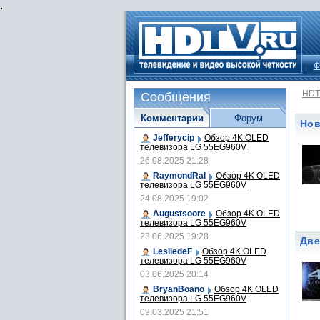
.
Ф
HDT
Сообщения
Комментарии
Форум
Нов
Jefferycip
Обзор 4K OLED
телевизора LG 55EG960V
26.08.2025 21:28
RaymondRal
Обзор 4K OLED
телевизора LG 55EG960V
24.08.2025 19:02
Augustsoore
Обзор 4K OLED
телевизора LG 55EG960V
23.06.2025 19:28
Две
LesliedeF
Обзор 4K OLED
телевизора LG 55EG960V
03.06.2025 20:14
BryanBoano
Обзор 4K OLED
телевизора LG 55EG960V
09.03.2025 21:51