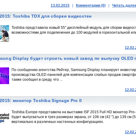
13.02.2015
|
Комментарии (0)
|
Читать дале
 2015: Toshiba TDX для сборки видеостен
Toshiba представила новый 55" дисплейный модуль для сборки видеос
возможностями для подключения до 100 модулей в горизонтальной ил
12.02
sung Display будет строить новый завод по выпуску OLED 
По сообщению агентства Рейтер, Samsung Display планирует инвестиро
производства OLED панелей для компенсации слабых продаж смартфо
также сообщил в среду, что ...
12.02
 2015: монитор Toshiba Signage Pro II
Toshiba Europe представила на выставке ISF 2015 Full HD монитор Pro-
будет выпускаться в трех размерах экрана, от 106 см (42 ") до 139 см 
вертикально в различных настенных конфигурациях.
12.02