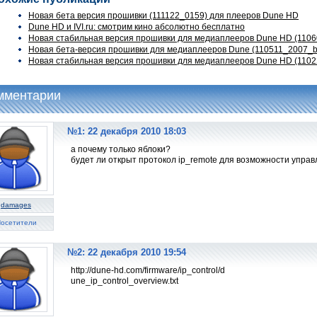
Новая бета версия прошивки (111122_0159) для плееров Dune HD
Dune HD и IVI.ru: смотрим кино абсолютно бесплатно
Новая стабильная версия прошивки для медиаплееров Dune HD (110
Новая бета-версия прошивки для медиаплееров Dune (110511_2007_b
Новая стабильная версия прошивки для медиаплееров Dune HD (110
мментарии
№1: 22 декабря 2010 18:03
а почему только яблоки?
будет ли открыт протокол ip_remote для возможности упра
damages
осетители
№2: 22 декабря 2010 19:54
http://dune-hd.com/firmware/ip_control/d
une_ip_control_overview.txt