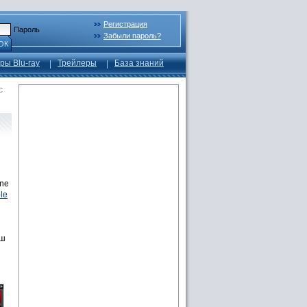
Регистрация
Пароль
Забыли пароль?
ОК
ры Blu-ray
Трейлеры
База знаний
с
une
le
аш