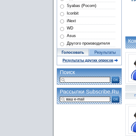
Syabas (Pocorn)
Iconbit
iNext
WD
Asus
Ко
Другого производителя
Голосовать
Результаты
Результаты других опросов
Поиск
ОК
Рассылки Subscribe.Ru
П
ОК