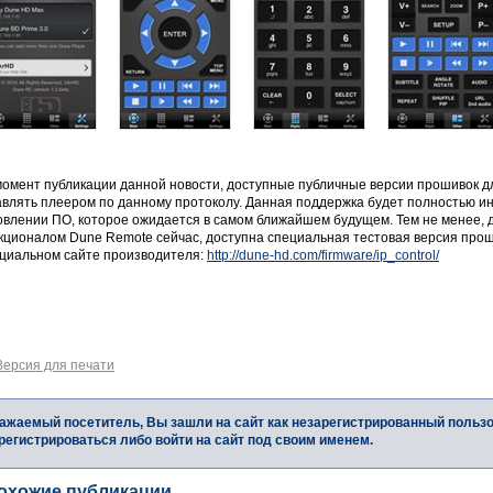
момент публикации данной новости, доступные публичные версии прошивок 
авлять плеером по данному протоколу. Данная поддержка будет полностью и
влении ПО, которое ожидается в самом ближайшем будущем. Тем не менее, дл
кционалом Dune Remote сейчас, доступна специальная тестовая версия прош
циальном сайте производителя:
http://dune-hd.com/firmware/ip_control/
Версия для печати
ажаемый посетитель, Вы зашли на сайт как незарегистрированный польз
регистрироваться либо войти на сайт под своим именем.
охожие публикации