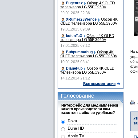
Eugenrex
Обзор 4K OLED
телевизора LG 55EG960V
29.01.2025 22:36
XRumer23Wence
Обзор 4K
OLED телевизора LG 55EG960V
19.01.2025 09:09
betenTaX
Обзор 4K OLED
телевизора LG 55EG960V
17.01.2025 07:12
На 
Bubpummabug
Обзор 4K
OLED телевизора LG 55EG960V
упр
обно
10.01.2025 08:41
фун
DianeFup
Обзор 4K OLED
офи
телевизора LG 55EG960V
14.12.2024 21:12
Все комментарии
Голосование
Интерфейс для медиаплееров
какого производителя вам
кажется наиболее удобным?
Ув
Roku
за
Dune HD
Apple TV
П