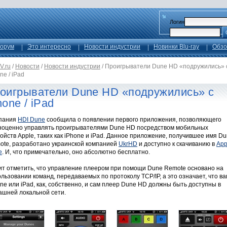
Логин
орум
Это интересно
Новости индустрии
Новинки Blu-ray
Обзо
V.ru
/
Новости
/
Новости индустрии
/
Проигрыватели Dune HD «подружились» 
ne / iPad
оигрыватели Dune HD «подружились» с
hone / iPad
пания
HDI Dune
сообщила о появлении первого приложения, позволяющего
ноценно управлять проигрывателями Dune HD посредством мобильных
ойств Apple, таких как iPhone и iPad. Данное приложение, получившее имя D
ote, разработано украинской компанией
UkrHD
и доступно к скачиванию в
App
e
. И, что примечательно, оно абсолютно бесплатно.
ит отметить, что управление плеером при помощи Dune Remote основано на
льзовании команд, передаваемых по протоколу TCP/IP, а это означает, что в
ne или iPad, как, собственно, и сам плеер Dune HD должны быть доступны в
ашней локальной сети.