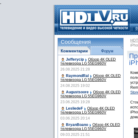
.
Ф
HDT
Сообщения
iPho
Комментарии
Форум
Пр
Jefferycip
Обзор 4K OLED
iP
телевизора LG 55EG960V
26.08.2025 21:28
Ком
RaymondRal
Обзор 4K OLED
пол
телевизора LG 55EG960V
устр
24.08.2025 19:02
Rem
Augustsoore
Обзор 4K OLED
Stor
телевизора LG 55EG960V
23.06.2025 19:28
Сто
испо
LesliedeF
Обзор 4K OLED
iPho
телевизора LG 55EG960V
дом
03.06.2025 20:14
BryanBoano
Обзор 4K OLED
телевизора LG 55EG960V
09.03.2025 21:51