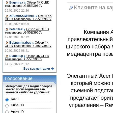
Eugenrex
Обзор 4K OLED
телевизора LG 55EG960V
Кликните на ка
29.01.2025 22:36
XRumer23Wence
Обзор 4K
OLED телевизора LG 55EG960V
19.01.2025 09:09
betenTaX
Обзор 4K OLED
Компания A
телевизора LG 55EG960V
17.01.2025 07:12
привлекательный
Bubpummabug
Обзор 4K
широкого набора 
OLED телевизора LG 55EG960V
10.01.2025 08:41
медиацентра поз
DianeFup
Обзор 4K OLED
телевизора LG 55EG960V
14.12.2024 21:12
Все комментарии
Элегантный Acer 
Голосование
который можно 
Интерфейс для медиаплееров
съемной подста
какого производителя вам
кажется наиболее удобным?
предлагает ори
Roku
управления – Re
Dune HD
Apple TV