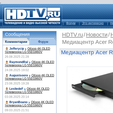
.
Форум
Это интересно
Н
HDTV.ru
/
Новости
/
Сообщения
Медиацентр Acer R
Комментарии
Форум
Jefferycip
Обзор 4K OLED
Медиацентр Acer 
телевизора LG 55EG960V
26.08.2025 21:28
RaymondRal
Обзор 4K OLED
телевизора LG 55EG960V
24.08.2025 19:02
Augustsoore
Обзор 4K OLED
телевизора LG 55EG960V
23.06.2025 19:28
LesliedeF
Обзор 4K OLED
телевизора LG 55EG960V
03.06.2025 20:14
BryanBoano
Обзор 4K OLED
телевизора LG 55EG960V
09.03.2025 21:51