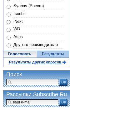
Syabas (Pocorn)
Iconbit
iNext
WD
Asus
Другого производителя
Голосовать
Результаты
Результаты других опросов
Поиск
ОК
Рассылки Subscribe.Ru
ОК