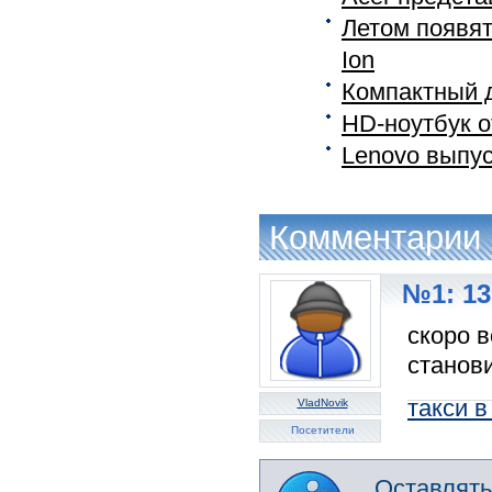
Летом появят
Ion
Компактный д
HD-ноутбук о
Lenovo выпус
Комментарии
№1: 13
скоро 
станов
такси в
VladNovik
Посетители
Оставлять