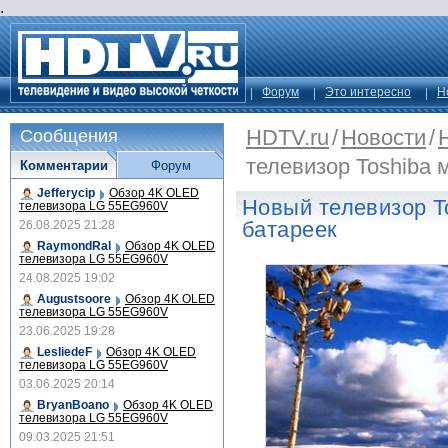
.
Форум
Это интересно
Н
HDTV.ru
/
Новости
/
Сообщения
телевизор Toshiba 
Комментарии
Форум
Jefferycip
Обзор 4K OLED
Новый телевизор T
телевизора LG 55EG960V
батареек
26.08.2025 21:28
RaymondRal
Обзор 4K OLED
телевизора LG 55EG960V
24.08.2025 19:02
Augustsoore
Обзор 4K OLED
телевизора LG 55EG960V
23.06.2025 19:28
LesliedeF
Обзор 4K OLED
телевизора LG 55EG960V
03.06.2025 20:14
BryanBoano
Обзор 4K OLED
телевизора LG 55EG960V
09.03.2025 21:51