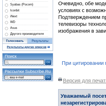
Очевидно, обе мод
Syabas (Pocorn)
условиях с возмож
Iconbit
Подтверждением пр
iNext
WD
телевизоры технол
Asus
изображения в зав
Другого производителя
Голосовать
Результаты
Результаты других опросов
Поиск
При цитировании 
ОК
Рассылки Subscribe.Ru
ОК
Версия для печат
Уважаемый посет
незарегистриров