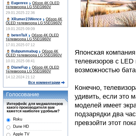
Eugenrex
Обзор 4K OLED
телевизора LG 55EG960V
29.01.2025 22:36
XRumer23Wence
Обзор 4K
OLED телевизора LG 55EG960V
19.01.2025 09:09
betenTaX
Обзор 4K OLED
телевизора LG 55EG960V
17.01.2025 07:12
Японская компания
Bubpummabug
Обзор 4K
OLED телевизора LG 55EG960V
телевизоров с LED 
10.01.2025 08:41
DianeFup
Обзор 4K OLED
возможностью бата
телевизора LG 55EG960V
14.12.2024 21:12
Все комментарии
Конечно, телевизор
Голосование
удивить, если это 
моделей имеет экра
Интерфейс для медиаплееров
какого производителя вам
кажется наиболее удобным?
подзарядки два час
Roku
превзойти этот пок
Dune HD
Apple TV