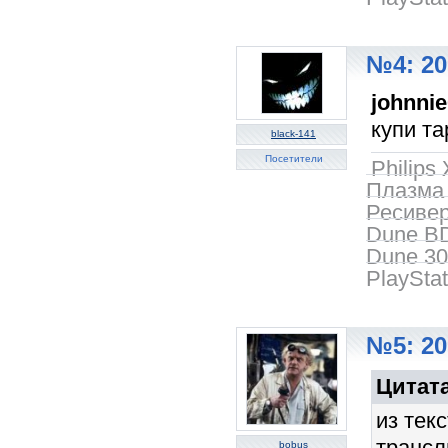
№4: 20
johnni
купи та
black-141
Посетители
Philip
Плазма 
Ресиве
Dune BD
Dune 3
PlayStat
№5: 20
Цитата
из тек
трансл
bobus