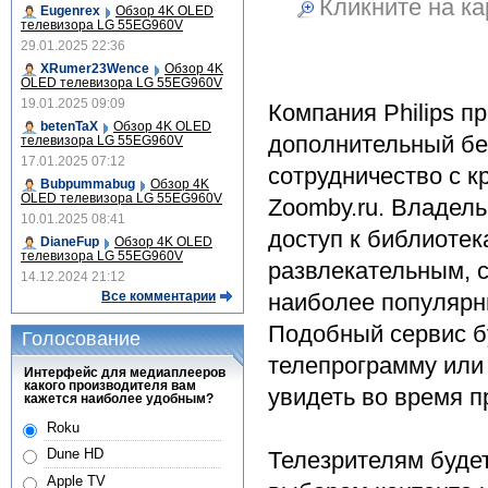
Кликните на ка
Eugenrex
Обзор 4K OLED
телевизора LG 55EG960V
29.01.2025 22:36
XRumer23Wence
Обзор 4K
OLED телевизора LG 55EG960V
19.01.2025 09:09
Компания Philips п
betenTaX
Обзор 4K OLED
дополнительный бес
телевизора LG 55EG960V
17.01.2025 07:12
сотрудничество с 
Bubpummabug
Обзор 4K
OLED телевизора LG 55EG960V
Zoomby.ru. Владель
10.01.2025 08:41
доступ к библиоте
DianeFup
Обзор 4K OLED
телевизора LG 55EG960V
развлекательным,
14.12.2024 21:12
Все комментарии
наиболее популярны
Подобный сервис бу
Голосование
телепрограмму или
Интерфейс для медиаплееров
какого производителя вам
увидеть во время п
кажется наиболее удобным?
Roku
Dune HD
Телезрителям будет
Apple TV