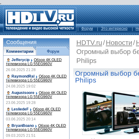
.
Форум
Это интересно
Н
HDTV.ru
/
Новости
/
Сообщения
Огромный выбор бе
Комментарии
Форум
Philips
Jefferycip
Обзор 4K OLED
телевизора LG 55EG960V
26.08.2025 21:28
Огромный выбор б
RaymondRal
Обзор 4K OLED
Philips
телевизора LG 55EG960V
24.08.2025 19:02
Augustsoore
Обзор 4K OLED
телевизора LG 55EG960V
23.06.2025 19:28
LesliedeF
Обзор 4K OLED
телевизора LG 55EG960V
03.06.2025 20:14
BryanBoano
Обзор 4K OLED
телевизора LG 55EG960V
09.03.2025 21:51