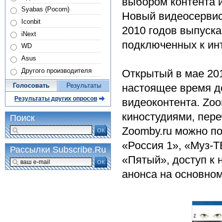
выбором контента 
Syabas (Pocorn)
Новый видеосервис 
Iconbit
2010 годов выпуска 
iNext
подключенных к инт
WD
Asus
Другого производителя
Открытый в мае 201
Голосовать
Результаты
настоящее время д
Результаты других опросов
видеоконтента. Zoo
киностудиями, пере
Поиск
Zoomby.ru можно п
ОК
«Россия 1», «Муз-Т
Рассылки Subscribe.Ru
«Пятый», доступ к 
ОК
анонса на основном