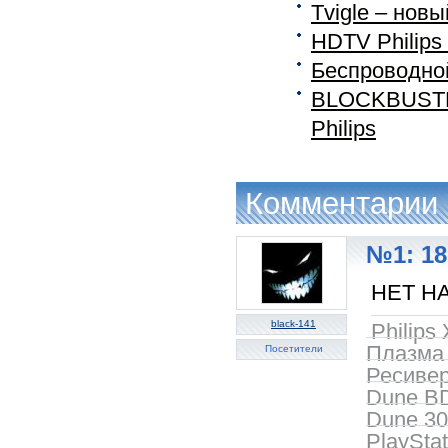
Tvigle – новы
HDTV Philips
Беспроводной
BLOCKBUSTER
Philips
Комментарии
№1: 18
НЕТ Н
black-141
Philip
Плазма 
Посетители
Ресиве
Dune BD
Dune 3
PlayStat