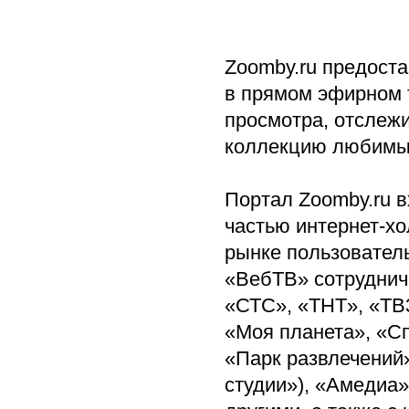
Zoomby.ru предост
в прямом эфирном 
просмотра, отслеж
коллекцию любимых
Портал Zoomby.ru в
частью интернет-хо
рынке пользовател
«ВебТВ» сотруднич
«СТС», «TНT», «TB3
«Моя планета», «Сп
«Парк развлечений
студии»), «Амедиа»