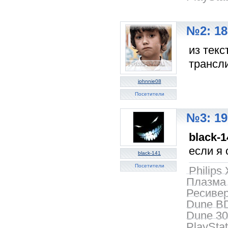
№2: 18
из текс
трансл
johnnie08
Посетители
№3: 19
black-1
если я
black-141
Посетители
Philip
Плазма 
Ресиве
Dune BD
Dune 3
PlayStat