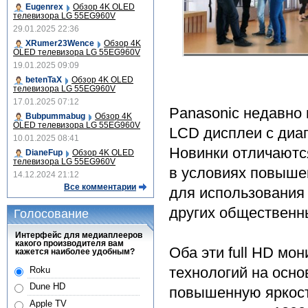
Eugenrex
Обзор 4K OLED
телевизора LG 55EG960V
29.01.2025 22:36
XRumer23Wence
Обзор 4K
OLED телевизора LG 55EG960V
19.01.2025 09:09
betenTaX
Обзор 4K OLED
телевизора LG 55EG960V
17.01.2025 07:12
Panasonic недавно
Bubpummabug
Обзор 4K
OLED телевизора LG 55EG960V
LCD дисплеи с диаг
10.01.2025 08:41
Новинки отличаютс
DianeFup
Обзор 4K OLED
телевизора LG 55EG960V
в условиях повыше
14.12.2024 21:12
Все комментарии
для использования 
других общественн
Голосование
Интерфейс для медиаплееров
какого производителя вам
Оба эти full HD м
кажется наиболее удобным?
технологий на осно
Roku
Dune HD
повышенную яркость
Apple TV