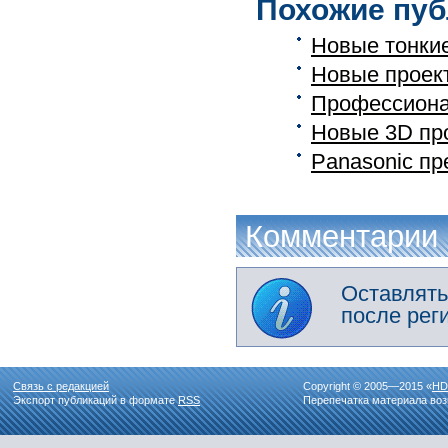
Похожие пуб
Новые тонки
Новые проек
Профессиона
Новые 3D пр
Panasonic пр
Комментарии
Оставлять
после рег
Связь с редакцией
Copyright © 2005—2015 «
HD
Экспорт публикаций в формате
RSS
Перепечатка материала воз