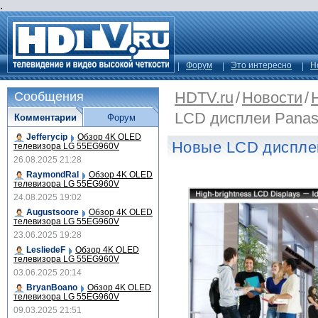
.
Форум
Это интересно
Н
HDTV.ru
/
Новости
/
Сообщения
LCD дисплеи Panas
Комментарии
Форум
Jefferycip
Обзор 4K OLED
Новые LCD диспле
телевизора LG 55EG960V
26.08.2025 21:28
RaymondRal
Обзор 4K OLED
телевизора LG 55EG960V
24.08.2025 19:02
Augustsoore
Обзор 4K OLED
телевизора LG 55EG960V
23.06.2025 19:28
LesliedeF
Обзор 4K OLED
телевизора LG 55EG960V
03.06.2025 20:14
BryanBoano
Обзор 4K OLED
телевизора LG 55EG960V
09.03.2025 21:51