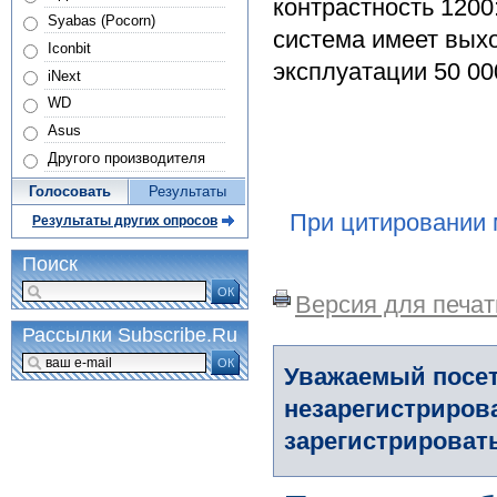
контрастность 1200:
Syabas (Pocorn)
система имеет вых
Iconbit
эксплуатации 50 00
iNext
WD
Asus
Другого производителя
Голосовать
Результаты
При цитировании 
Результаты других опросов
Поиск
ОК
Версия для печат
Рассылки Subscribe.Ru
ОК
Уважаемый посет
незарегистриров
зарегистрировать