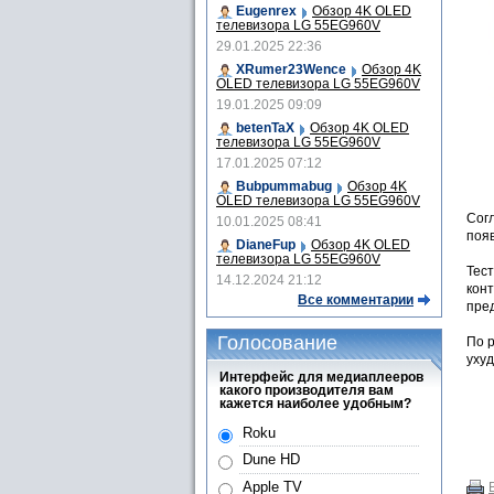
Eugenrex
Обзор 4K OLED
телевизора LG 55EG960V
29.01.2025 22:36
XRumer23Wence
Обзор 4K
OLED телевизора LG 55EG960V
19.01.2025 09:09
betenTaX
Обзор 4K OLED
телевизора LG 55EG960V
17.01.2025 07:12
Bubpummabug
Обзор 4K
OLED телевизора LG 55EG960V
Сог
10.01.2025 08:41
поя
DianeFup
Обзор 4K OLED
телевизора LG 55EG960V
Тес
14.12.2024 21:12
конт
Все комментарии
пре
Голосование
По р
уху
Интерфейс для медиаплееров
какого производителя вам
кажется наиболее удобным?
Roku
Dune HD
Apple TV