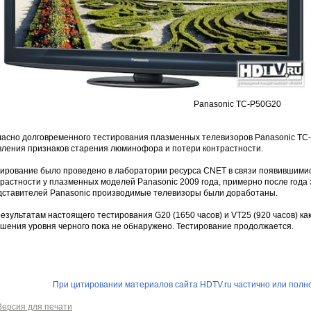
Panasonic TC-P50G20
ласно долговременного тестирования плазменных телевизоров Panasonic TC
вления признаков старения люминофора и потери контрастности.
тирование было проведено в лаборатории ресурса CNET в связи появившими
растности у плазменных моделей Panasonic 2009 года, примерно после года 
дставителей Panasonic производимые телевизоры были доработаны.
езультатам настоящего тестирования G20 (1650 часов) и VT25 (920 часов) ка
дшения уровня черного пока не обнаружено. Тестирование продолжается.
При цитировании материалов сайта HDTV.ru частично или полно
Версия для печати