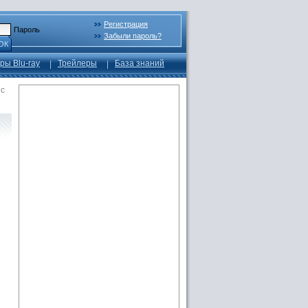
Регистрация
Пароль
Забыли пароль?
ОК
ры Blu-ray
Трейлеры
База знаний
 с