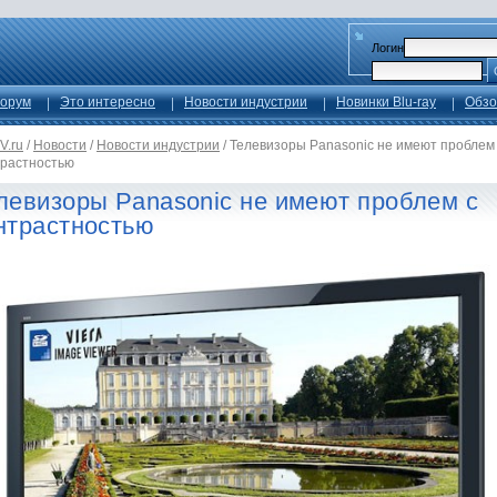
Логин
орум
Это интересно
Новости индустрии
Новинки Blu-ray
Обзо
V.ru
/
Новости
/
Новости индустрии
/
Телевизоры Panasonic не имеют проблем
трастностью
левизоры Panasonic не имеют проблем с
нтрастностью