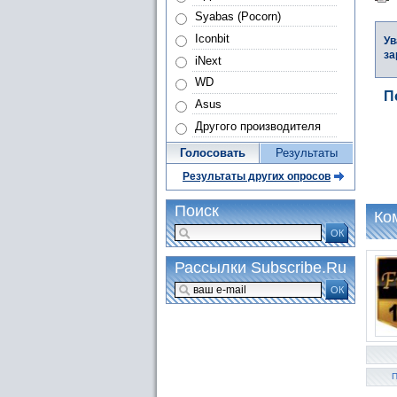
Syabas (Pocorn)
Iconbit
Ув
за
iNext
WD
П
Asus
Другого производителя
Голосовать
Результаты
Результаты других опросов
Поиск
Ко
ОК
Рассылки Subscribe.Ru
ОК
П