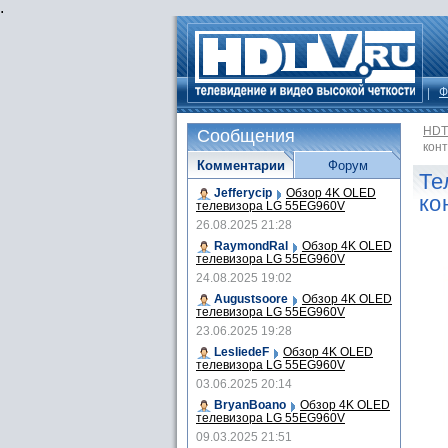
.
Ф
HDT
Сообщения
кон
Комментарии
Форум
Те
Jefferycip
Обзор 4K OLED
ко
телевизора LG 55EG960V
26.08.2025 21:28
RaymondRal
Обзор 4K OLED
телевизора LG 55EG960V
24.08.2025 19:02
Augustsoore
Обзор 4K OLED
телевизора LG 55EG960V
23.06.2025 19:28
LesliedeF
Обзор 4K OLED
телевизора LG 55EG960V
03.06.2025 20:14
BryanBoano
Обзор 4K OLED
телевизора LG 55EG960V
09.03.2025 21:51