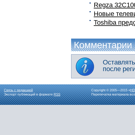
Regza 32C100
Новые телеви
Toshiba пре
Комментарии
Оставлять
после рег
Связь с редакцией
Copyright © 2005—2015 «
HD
Экспорт публикаций в формате
RSS
Перепечатка материала воз