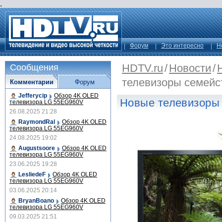
.
Форум
Это интересно
Н
HDTV.ru
/
Новости
/
Сообщения
телевизоры семейс
Комментарии
Форум
Jefferycip
Обзор 4K OLED
Новые телевизоры
телевизора LG 55EG960V
26.08.2025 21:28
RaymondRal
Обзор 4K OLED
телевизора LG 55EG960V
24.08.2025 19:02
Augustsoore
Обзор 4K OLED
телевизора LG 55EG960V
23.06.2025 19:28
LesliedeF
Обзор 4K OLED
телевизора LG 55EG960V
03.06.2025 20:14
BryanBoano
Обзор 4K OLED
телевизора LG 55EG960V
09.03.2025 21:51