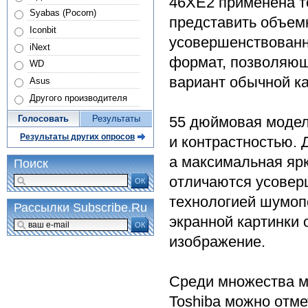
46XE2 применена т
Syabas (Pocorn)
представить объем
Iconbit
усовершенствованн
iNext
формат, позволяющ
WD
вариант обычной ка
Asus
Другого производителя
Голосовать
Результаты
55 дюймовая модел
Результаты других опросов
и контрастностью. 
а максимальная ярк
Поиск
отличаются усовер
ОК
технологией шумоп
Рассылки Subscribe.Ru
экранной картинки
ОК
изображение.
Среди множества м
Toshiba можно отме