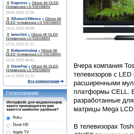
Eugenrex
Обзор 4K OLED
телевизора LG 55EG960V
29.01.2025 22:36
XRumer23Wence
Обзор 4K
OLED телевизора LG 55EG960V
19.01.2025 09:09
betenTaX
Обзор 4K OLED
телевизора LG 55EG960V
17.01.2025 07:12
Bubpummabug
Обзор 4K
OLED телевизора LG 55EG960V
10.01.2025 08:41
Вчера компания To
DianeFup
Обзор 4K OLED
телевизора LG 55EG960V
телевизоров с LED 
14.12.2024 21:12
Все комментарии
расширенными мул
платформы CELL. В
Голосование
разработанные для
Интерфейс для медиаплееров
какого производителя вам
матрицы Mega LCD
кажется наиболее удобным?
Roku
Dune HD
В телевизорах Tos
Apple TV