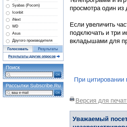
Syabas (Pocorn)
просмотра один из 
Iconbit
iNext
Если увеличить ча
WD
подключать и три 
Asus
вкладышами для пр
Другого производителя
Голосовать
Результаты
Результаты других опросов
Поиск
ОК
При цитировании 
Рассылки Subscribe.Ru
ОК
Версия для печат
Уважаемый посет