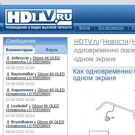
.
Форум
Это интересно
Н
HDTV.ru
/
Новости
/
Сообщения
одновременно посм
Комментарии
Форум
одном экране
Jefferycip
Обзор 4K OLED
телевизора LG 55EG960V
26.08.2025 21:28
Как одновременно 
RaymondRal
Обзор 4K OLED
одном экране
телевизора LG 55EG960V
24.08.2025 19:02
Augustsoore
Обзор 4K OLED
телевизора LG 55EG960V
23.06.2025 19:28
LesliedeF
Обзор 4K OLED
телевизора LG 55EG960V
03.06.2025 20:14
BryanBoano
Обзор 4K OLED
телевизора LG 55EG960V
09.03.2025 21:51