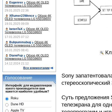
Eugenrex
Обзор 4K OLED
телевизора LG 55EG960V
29.01.2025 22:36
XRumer23Wence
Обзор 4K
OLED телевизора LG 55EG960V
19.01.2025 09:09
betenTaX
Обзор 4K OLED
телевизора LG 55EG960V
17.01.2025 07:12
Bubpummabug
Обзор 4K
OLED телевизора LG 55EG960V
10.01.2025 08:41
Кл
DianeFup
Обзор 4K OLED
телевизора LG 55EG960V
14.12.2024 21:12
Все комментарии
Sony запатентовал
Голосование
стереоскопический
Интерфейс для медиаплееров
какого производителя вам
кажется наиболее удобным?
Суть предложения 
Roku
телеэкрана для од
Dune HD
Apple TV
телепрограмм и иг