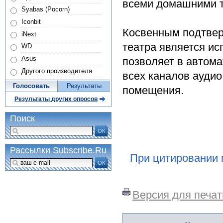
всеми домашними те
Syabas (Pocorn)
Iconbit
Косвенным подтвер
iNext
театра является ис
WD
Asus
позволяет в автом
Другого производителя
всех каналов аудио
Голосовать
Результаты
помещения.
Результаты других опросов
Поиск
ОК
Рассылки Subscribe.Ru
При цитировании 
ОК
Версия для печат