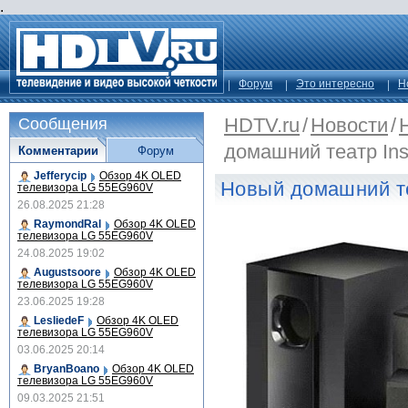
.
Форум
Это интересно
Н
HDTV.ru
/
Новости
/
Сообщения
домашний театр Ins
Комментарии
Форум
Jefferycip
Обзор 4K OLED
Новый домашний те
телевизора LG 55EG960V
26.08.2025 21:28
RaymondRal
Обзор 4K OLED
телевизора LG 55EG960V
24.08.2025 19:02
Augustsoore
Обзор 4K OLED
телевизора LG 55EG960V
23.06.2025 19:28
LesliedeF
Обзор 4K OLED
телевизора LG 55EG960V
03.06.2025 20:14
BryanBoano
Обзор 4K OLED
телевизора LG 55EG960V
09.03.2025 21:51