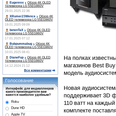
Eugenrex
Обзор 4K OLED
телевизора LG 55EG960V
29.01.2025 22:36
XRumer23Wence
Обзор 4K
OLED телевизора LG 55EG960V
19.01.2025 09:09
betenTaX
Обзор 4K OLED
телевизора LG 55EG960V
17.01.2025 07:12
Bubpummabug
Обзор 4K
OLED телевизора LG 55EG960V
10.01.2025 08:41
На полках известн
DianeFup
Обзор 4K OLED
телевизора LG 55EG960V
магазинов Best Buy
14.12.2024 21:12
Все комментарии
модель аудиосистем
Голосование
Новая аудиосистема
Интерфейс для медиаплееров
какого производителя вам
поддерживает 3D ф
кажется наиболее удобным?
Roku
110 ватт на каждый
Dune HD
комплекте поставля
Apple TV