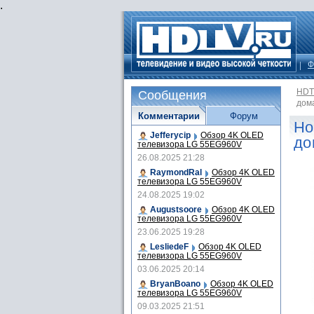
.
Ф
HDT
Сообщения
дом
Комментарии
Форум
Но
Jefferycip
Обзор 4K OLED
до
телевизора LG 55EG960V
26.08.2025 21:28
RaymondRal
Обзор 4K OLED
телевизора LG 55EG960V
24.08.2025 19:02
Augustsoore
Обзор 4K OLED
телевизора LG 55EG960V
23.06.2025 19:28
LesliedeF
Обзор 4K OLED
телевизора LG 55EG960V
03.06.2025 20:14
BryanBoano
Обзор 4K OLED
телевизора LG 55EG960V
09.03.2025 21:51