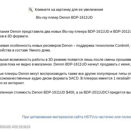
Кликните на картинку для ее увеличения
Blu-ray плеер Denon BDP-1611UD
пания Denon представила два новых Blu-ray плеера BDP-1611UD и BDP-2011
ов в 3D формате.
чевая особенность новых ресиверов Denon – поддержка технологии Control4,
ойства в составе Умного дома.
льная возможность работы в 3D режиме появится лишь после смены прошивки
ров пока не видно в магазинах. Denon BDP-1611UD начнут продавать с июня, 
ые плееры Denon могут воспроизводить также все другие популярные типы оп
ысококачественные аудио диски формата SACD. В плеерах имеется 1 гигабайт
о из интернет.
вленная стоимость Denon BDP-1611UD $400, а за BDP-2011UDCI придется вы
При цитировании материалов сайта HDTV.ru частично или полно
Версия для печати