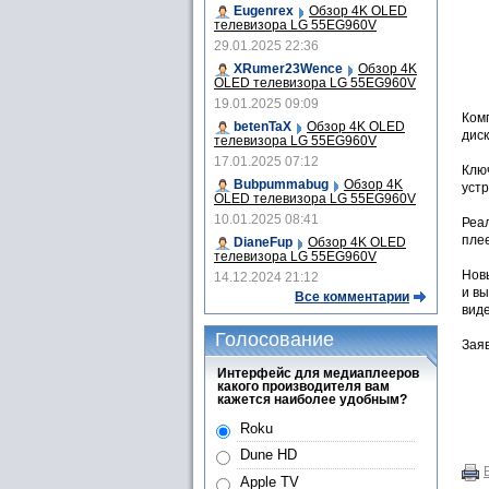
Eugenrex
Обзор 4K OLED
телевизора LG 55EG960V
29.01.2025 22:36
XRumer23Wence
Обзор 4K
OLED телевизора LG 55EG960V
19.01.2025 09:09
Ком
betenTaX
Обзор 4K OLED
диск
телевизора LG 55EG960V
17.01.2025 07:12
Клю
Bubpummabug
Обзор 4K
устр
OLED телевизора LG 55EG960V
10.01.2025 08:41
Реа
плее
DianeFup
Обзор 4K OLED
телевизора LG 55EG960V
Нов
14.12.2024 21:12
и в
Все комментарии
виде
Голосование
Зая
Интерфейс для медиаплееров
какого производителя вам
кажется наиболее удобным?
Roku
Dune HD
Apple TV