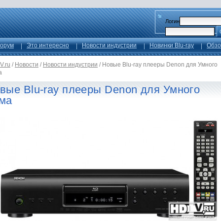
Логин
орум
Это интересно
Новости индустрии
Новинки Blu-ray
Обзо
V.ru
/
Новости
/
Новости индустрии
/
Новые Blu-ray плееры Denon для Умного
а
вые Blu-ray плееры Denon для Умного
ма