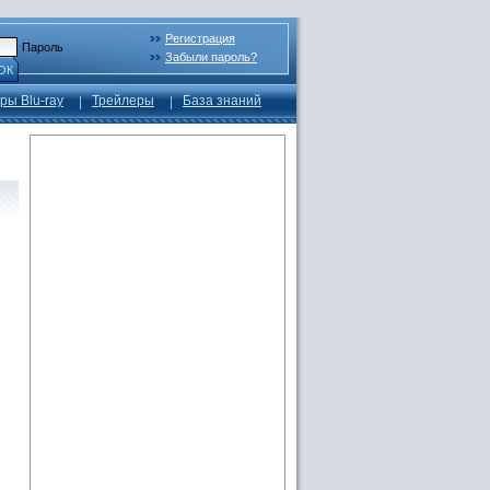
Регистрация
Пароль
Забыли пароль?
ОК
ры Blu-ray
Трейлеры
База знаний