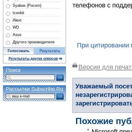
телефонов с поддер
Syabas (Pocorn)
Iconbit
iNext
WD
Asus
Другого производителя
При цитировании 
Голосовать
Результаты
Результаты других опросов
Версия для печат
Поиск
ОК
Уважаемый посет
Рассылки Subscribe.Ru
незарегистриров
ОК
зарегистрировать
Похожие пуб
Microsoft пр