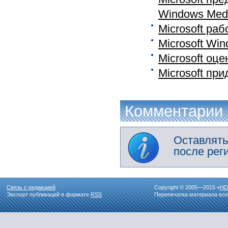
Windows Media
Microsoft раб
Microsoft Wi
Microsoft оц
Microsoft пр
Комментарии
Оставлять
после рег
Связь с редакцией
Copyright © 2005—2015 «
HD
Экспорт публикаций в формате
RSS
Перепечатка материала воз