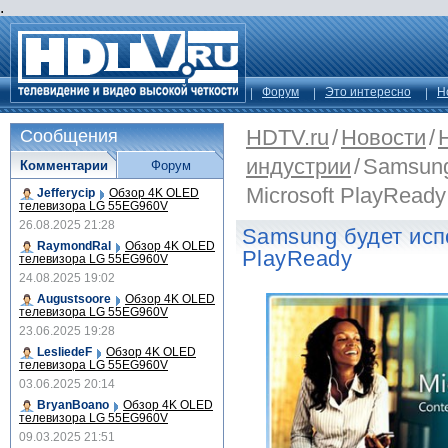
.
Форум
Это интересно
Н
HDTV.ru
/
Новости
/
Сообщения
индустрии
/
Samsung
Комментарии
Форум
Microsoft PlayReady
Jefferycip
Обзор 4K OLED
телевизора LG 55EG960V
26.08.2025 21:28
Samsung будет испо
RaymondRal
Обзор 4K OLED
PlayReady
телевизора LG 55EG960V
24.08.2025 19:02
Augustsoore
Обзор 4K OLED
телевизора LG 55EG960V
23.06.2025 19:28
LesliedeF
Обзор 4K OLED
телевизора LG 55EG960V
03.06.2025 20:14
BryanBoano
Обзор 4K OLED
телевизора LG 55EG960V
09.03.2025 21:51