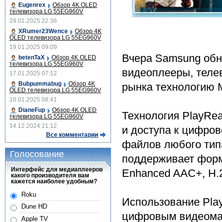
Eugenrex
Обзор 4K OLED
телевизора LG 55EG960V
29.01.2025 22:36
XRumer23Wence
Обзор 4K
OLED телевизора LG 55EG960V
19.01.2025 09:09
Вчера Samsung обн
betenTaX
Обзор 4K OLED
телевизора LG 55EG960V
видеоплееры, телев
17.01.2025 07:12
Bubpummabug
Обзор 4K
рынка технологию M
OLED телевизора LG 55EG960V
10.01.2025 08:41
DianeFup
Обзор 4K OLED
Технология PlayRea
телевизора LG 55EG960V
14.12.2024 21:12
и доступа к цифров
Все комментарии
файлов любого типа
Голосование
поддерживает форм
Интерфейс для медиаплееров
Enhanced AAC+, H.2
какого производителя вам
кажется наиболее удобным?
Roku
Использование Pla
Dune HD
цифровым видеомат
Apple TV