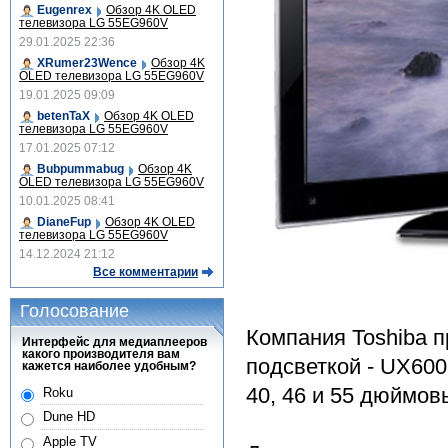
Eugenrex
Обзор 4K OLED
телевизора LG 55EG960V
29.01.2025 22:36
XRumer23Wence
Обзор 4K
OLED телевизора LG 55EG960V
19.01.2025 09:09
betenTaX
Обзор 4K OLED
телевизора LG 55EG960V
17.01.2025 07:12
Bubpummabug
Обзор 4K
OLED телевизора LG 55EG960V
10.01.2025 08:41
DianeFup
Обзор 4K OLED
телевизора LG 55EG960V
14.12.2024 21:12
Все комментарии
Голосование
Компания Toshiba 
Интерфейс для медиаплееров
какого производителя вам
подсветкой - UX600
кажется наиболее удобным?
40, 46 и 55 дюймов
Roku
Dune HD
Apple TV