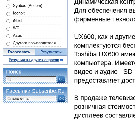
Динамическая контр
Syabas (Pocorn)
Для обеспечения в
Iconbit
фирменные технолог
iNext
WD
UX600, как и други
Asus
Другого производителя
комплектуются бес
Голосовать
Результаты
Toshiba UX600 име
Результаты других опросов
компьютера. Имеетс
видео и аудио - SD
Поиск
предоставляет дост
ОК
Рассылки Subscribe.Ru
В продаже телевиз
ОК
розничная стоимост
дисплеев составляет