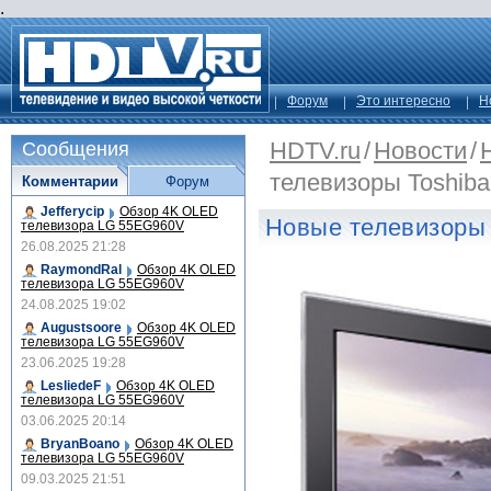
.
Форум
Это интересно
Н
HDTV.ru
/
Новости
/
Сообщения
телевизоры Toshiba
Комментарии
Форум
Jefferycip
Обзор 4K OLED
Новые телевизоры 
телевизора LG 55EG960V
26.08.2025 21:28
RaymondRal
Обзор 4K OLED
телевизора LG 55EG960V
24.08.2025 19:02
Augustsoore
Обзор 4K OLED
телевизора LG 55EG960V
23.06.2025 19:28
LesliedeF
Обзор 4K OLED
телевизора LG 55EG960V
03.06.2025 20:14
BryanBoano
Обзор 4K OLED
телевизора LG 55EG960V
09.03.2025 21:51