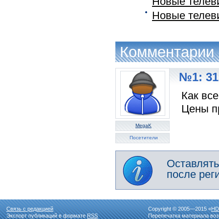
Новые телеви
Новые телев
Комментарии
№1: 31
Как все
Цены пр
MegaK
Посетители
Оставлять
после рег
Связь с редакцией
Copyright © 2005—2015 «
HD
Экспорт публикаций в формате
RSS
Перепечатка материала воз