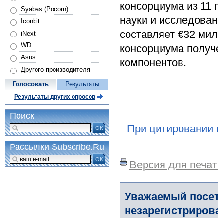
консорциума из 11 
Syabas (Pocorn)
науки и исследова
Iconbit
составляет €32 ми
iNext
WD
консорциума получ
Asus
компонентов.
Другого производителя
Голосовать
Результаты
Результаты других опросов
Поиск
При цитировании 
ОК
Рассылки Subscribe.Ru
ОК
Версия для печат
Уважаемый посет
незарегистриров