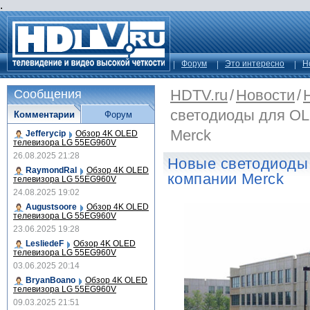
.
Форум
Это интересно
Н
HDTV.ru
/
Новости
/
Сообщения
светодиоды для OL
Комментарии
Форум
Merck
Jefferycip
Обзор 4K OLED
телевизора LG 55EG960V
26.08.2025 21:28
Новые светодиоды
RaymondRal
Обзор 4K OLED
компании Merck
телевизора LG 55EG960V
24.08.2025 19:02
Augustsoore
Обзор 4K OLED
телевизора LG 55EG960V
23.06.2025 19:28
LesliedeF
Обзор 4K OLED
телевизора LG 55EG960V
03.06.2025 20:14
BryanBoano
Обзор 4K OLED
телевизора LG 55EG960V
09.03.2025 21:51