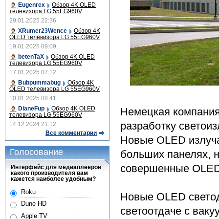
Eugenrex
Обзор 4K OLED
телевизора LG 55EG960V
29.01.2025 22:36
XRumer23Wence
Обзор 4K
OLED телевизора LG 55EG960V
19.01.2025 09:09
betenTaX
Обзор 4K OLED
телевизора LG 55EG960V
17.01.2025 07:12
Bubpummabug
Обзор 4K
OLED телевизора LG 55EG960V
10.01.2025 08:41
DianeFup
Обзор 4K OLED
Немецкая компания 
телевизора LG 55EG960V
разработку светоиз
14.12.2024 21:12
Все комментарии
Новые OLED излуча
Голосование
больших панелях, н
совершенные OLED
Интерфейс для медиаплееров
какого производителя вам
кажется наиболее удобным?
Roku
Новые OLED светод
Dune HD
светоотдаче с ваку
Apple TV