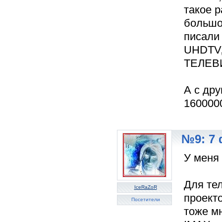
такое 
большо
писали 
UHDTV, 
ТЕЛЕВИ
А с др
160000
№9: 7 
У меня 
Для те
IceRaZoR
проект
Посетители
тоже м