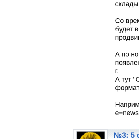
склады
Со вре
будет 
продвин
А по но
появле
г.
А тут "
формат 
Наприме
e=news
№3: 5 