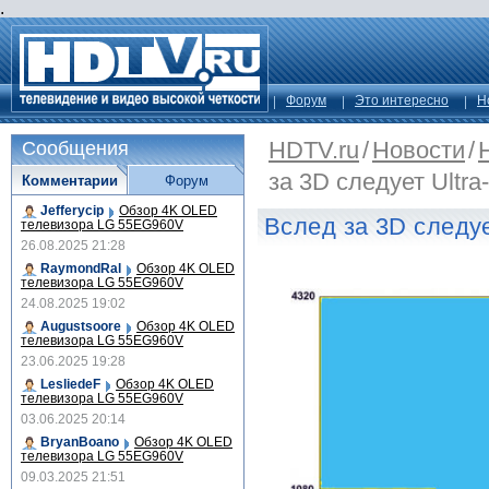
.
Форум
Это интересно
Н
HDTV.ru
/
Новости
/
Сообщения
за 3D следует Ultr
Комментарии
Форум
Jefferycip
Обзор 4K OLED
Вслед за 3D следуе
телевизора LG 55EG960V
26.08.2025 21:28
RaymondRal
Обзор 4K OLED
телевизора LG 55EG960V
24.08.2025 19:02
Augustsoore
Обзор 4K OLED
телевизора LG 55EG960V
23.06.2025 19:28
LesliedeF
Обзор 4K OLED
телевизора LG 55EG960V
03.06.2025 20:14
BryanBoano
Обзор 4K OLED
телевизора LG 55EG960V
09.03.2025 21:51