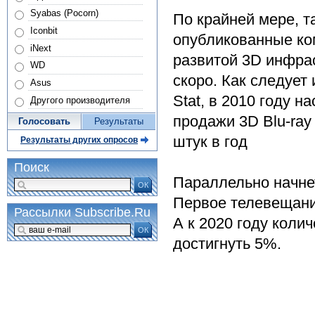
Syabas (Pocorn)
По крайней мере, т
Iconbit
опубликованные ком
iNext
развитой 3D инфрас
WD
скоро. Как следует
Asus
Stat, в 2010 году н
Другого производителя
продажи 3D Blu-ray
Голосовать
Результаты
штук в год
Результаты других опросов
Поиск
Параллельно начнет
ОК
Первое телевещание
Рассылки Subscribe.Ru
А к 2020 году кол
ОК
достигнуть 5%.