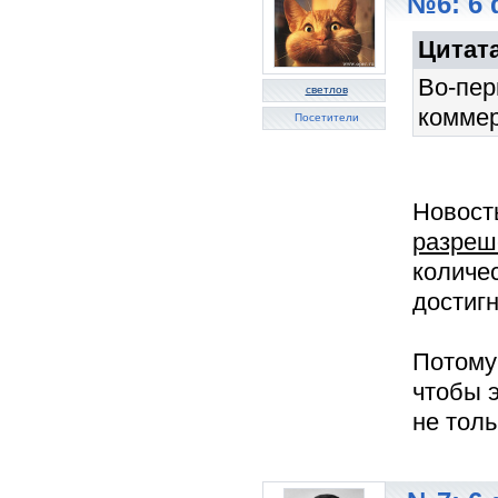
№6: 6 
Цитата
Во-пер
светлов
коммер
Посетители
Новост
разреш
количе
достигн
Потому 
чтобы 
не толь