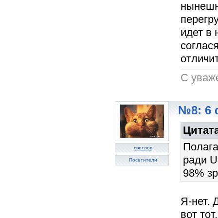
нынешн
перегру
идет в 
соглас
отличит
C уваж
№8: 6 
Цитата
Полага
светлов
ради U
Посетители
98% зр
Я-нет. 
вот тот