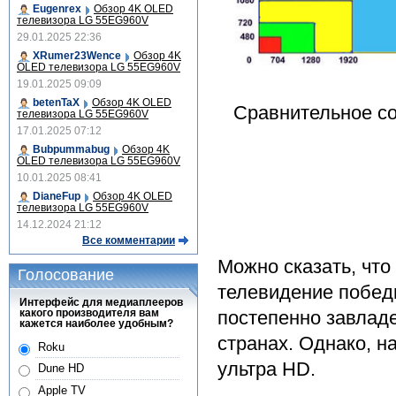
Eugenrex
Обзор 4K OLED
телевизора LG 55EG960V
29.01.2025 22:36
XRumer23Wence
Обзор 4K
OLED телевизора LG 55EG960V
19.01.2025 09:09
betenTaX
Обзор 4K OLED
Сравнительное со
телевизора LG 55EG960V
17.01.2025 07:12
Bubpummabug
Обзор 4K
OLED телевизора LG 55EG960V
10.01.2025 08:41
DianeFup
Обзор 4K OLED
телевизора LG 55EG960V
14.12.2024 21:12
Все комментарии
Можно сказать, что
Голосование
телевидение побед
Интерфейс для медиаплееров
какого производителя вам
постепенно завлад
кажется наиболее удобным?
странах. Однако, н
Roku
ультра HD.
Dune HD
Apple TV