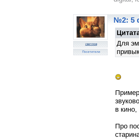
№2: 5 
Цитата
Для эм
светлов
привык
Посетители
Пример
звуково
в кино, 
Про пос
старина