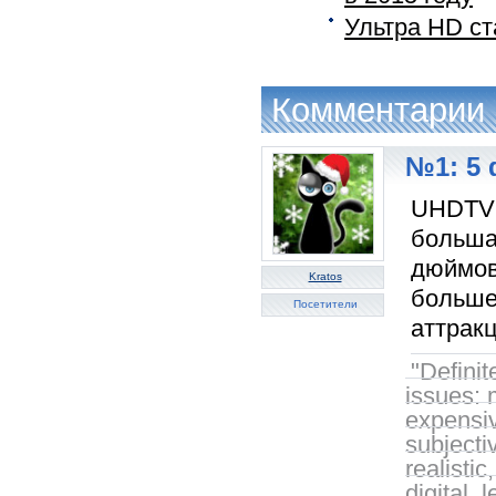
Ультра HD ст
Комментарии
№1: 5 
UHDTV -
больша
дюймов 
Kratos
больше
Посетители
аттракц
"Defini
issues: 
expensiv
subjecti
realisti
digital, 