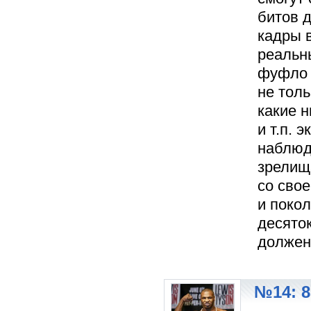
битов 
кадры 
реальны
фуфло 
не толь
какие 
и т.п. 
наблюд
зрелищ
со сво
и покол
десято
должен 
№14: 8