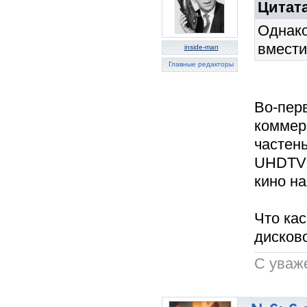
Цитата
Однако
вмести
inside-man
Главные редакторы
Во-пер
коммер
частень
UHDTV 
кино на
Что кас
дисков
C уваж