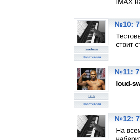
IMAX н
№10: 7
Тестов
стоит с
loud-swir
Посетители
№11: 7
loud-sw
Druk
Посетители
№12: 7
На все
набери