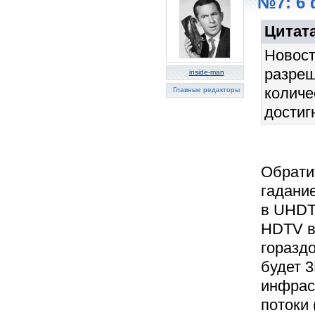
№7: 6 
Цитата
Новост
разреш
inside-man
количе
Главные редакторы
достиг
Обратит
гадани
в UHDT
HDTV в
горазд
будет 
инфрас
потоки 