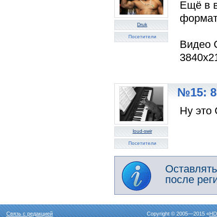
Ещё в 
формат
Druk
Посетители
Видео 
3840x21
№15: 8
Ну это 
loud-swir
Посетители
Оставлять
после рег
Связь с редакцией
Copyright © 2005—2015 «
HD