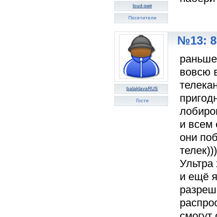
loud-swir
Посетители
№13: 8
раньше
вовсю 
телекан
balaklavaRUS
пригодн
Гости
лобиро
и всем 
они поб
телек))
Ультра 
и ещё я
разреш
распро
смогут