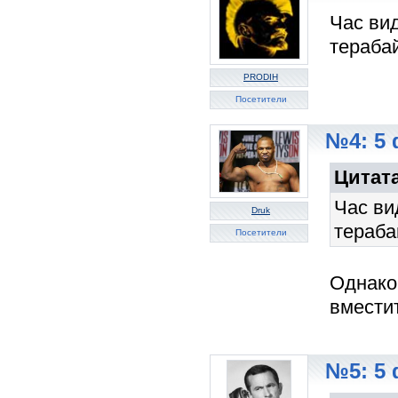
Час ви
терабай
PRODIH
Посетители
№4: 5 
Цитат
Час ви
Druk
тераба
Посетители
Однако
вмести
№5: 5 