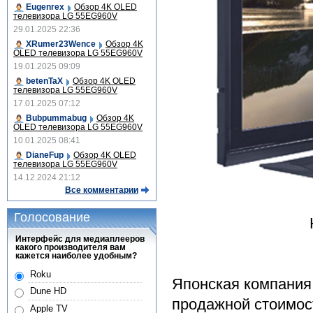
Eugenrex
Обзор 4K OLED
телевизора LG 55EG960V
29.01.2025 22:36
XRumer23Wence
Обзор 4K
OLED телевизора LG 55EG960V
19.01.2025 09:09
betenTaX
Обзор 4K OLED
телевизора LG 55EG960V
17.01.2025 07:12
Bubpummabug
Обзор 4K
OLED телевизора LG 55EG960V
10.01.2025 08:41
DianeFup
Обзор 4K OLED
телевизора LG 55EG960V
14.12.2024 21:12
Все комментарии
Голосование
Интерфейс для медиаплееров
какого производителя вам
кажется наиболее удобным?
Roku
Японская компания
Dune HD
продажной стоимос
Apple TV