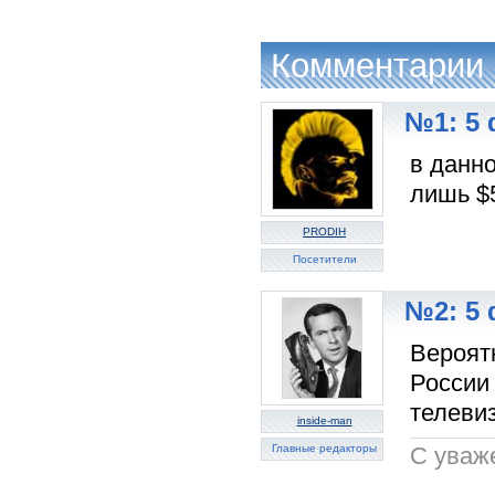
Комментарии
№1: 5 
в данн
лишь $
PRODIH
Посетители
№2: 5 
Вероят
России
телеви
inside-man
Главные редакторы
C уваж