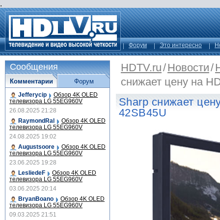
.
Форум
Это интересно
Н
HDTV.ru
/
Новости
/
Сообщения
снижает цену на H
Комментарии
Форум
Jefferycip
Обзор 4K OLED
Sharp снижает цен
телевизора LG 55EG960V
42SB45U
26.08.2025 21:28
RaymondRal
Обзор 4K OLED
телевизора LG 55EG960V
24.08.2025 19:02
Augustsoore
Обзор 4K OLED
телевизора LG 55EG960V
23.06.2025 19:28
LesliedeF
Обзор 4K OLED
телевизора LG 55EG960V
03.06.2025 20:14
BryanBoano
Обзор 4K OLED
телевизора LG 55EG960V
09.03.2025 21:51