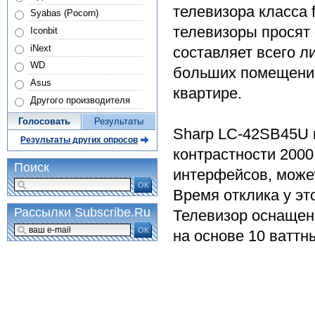
телевизора класса 
Syabas (Pocorn)
телевизоры просят 
Iconbit
iNext
составляет всего л
WD
больших помещений
Asus
квартире.
Другого производителя
Голосовать
Результаты
Sharp LC-42SB45U 
Результаты других опросов
контрастности 2000
Поиск
интерфейсов, може
ОК
Время отклика у эт
Рассылки Subscribe.Ru
Телевизор оснащен
ОК
на основе 10 ваттн