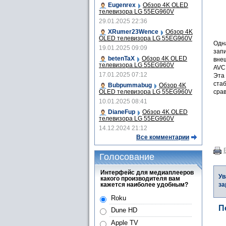
Eugenrex
Обзор 4K OLED
телевизора LG 55EG960V
29.01.2025 22:36
XRumer23Wence
Обзор 4K
OLED телевизора LG 55EG960V
Одн
19.01.2025 09:09
зап
betenTaX
Обзор 4K OLED
вне
телевизора LG 55EG960V
AVC
17.01.2025 07:12
Эта
стаб
Bubpummabug
Обзор 4K
OLED телевизора LG 55EG960V
сра
10.01.2025 08:41
DianeFup
Обзор 4K OLED
телевизора LG 55EG960V
14.12.2024 21:12
Все комментарии
Голосование
Интерфейс для медиаплееров
Ув
какого производителя вам
кажется наиболее удобным?
за
Roku
П
Dune HD
Apple TV