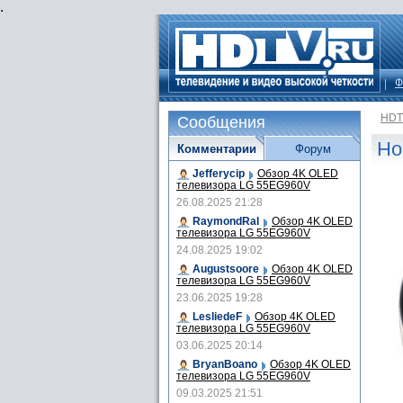
.
Ф
HDT
Сообщения
Но
Комментарии
Форум
Jefferycip
Обзор 4K OLED
телевизора LG 55EG960V
26.08.2025 21:28
RaymondRal
Обзор 4K OLED
телевизора LG 55EG960V
24.08.2025 19:02
Augustsoore
Обзор 4K OLED
телевизора LG 55EG960V
23.06.2025 19:28
LesliedeF
Обзор 4K OLED
телевизора LG 55EG960V
03.06.2025 20:14
BryanBoano
Обзор 4K OLED
телевизора LG 55EG960V
09.03.2025 21:51