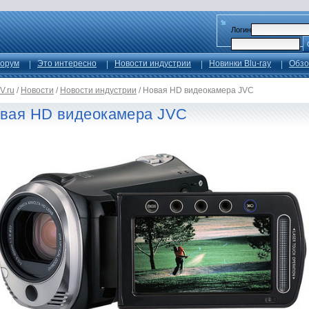
Логин
орум
Это интересно
Новости индустрии
Новинки Blu-ray
Обзо
V.ru
/
Новости
/
Новости индустрии
/
Новая HD видеокамера JVC
вая HD видеокамера JVC