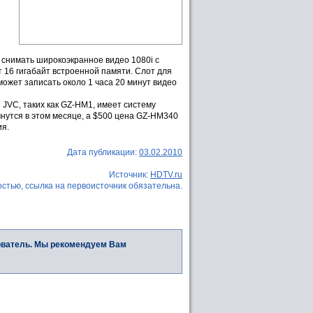
 снимать широкоэкранное видео 1080i с
 16 гигабайт встроенной памяти. Слот для
жет записать около 1 часа 20 минут видео
JVC, таких как GZ-HM1, имеет систему
нутся в этом месяце, а $500 цена GZ-HM340
ия.
Дата публикации:
03.02.2010
Источник:
HDTV.ru
стью, ссылка на первоисточник обязательна.
ователь. Мы рекомендуем Вам