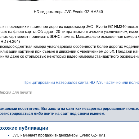
HD видеокамера JVC Everio GZ-HM340
а из последних и наименее дорогих видеокамер JVC - Everio GZ-HM340 может
исью на флеш-карты. Обладает 20-ти кратным оптическим увеличением, имеет
шних карт может принимать SDHC память. Максимально оснащенная камера мо
 HD (H.264)
 псевдобюджетная камера унаследовала особенности более дорогих моделей 
илизации картинки при съемке в движении с увеличением до 5X. Продажи нач
внима даже со стоимостью некоторых видео камерам стандартного разрешен
При цитировании материалов сайта HDTV.ru частично или полно
Версия для печати
ажаемый посетитель, Вы зашли на сайт как незарегистрированный польз
регистрироваться либо войти на сайт под своим именем.
охожие публикации
JVC начинает продажи видеокамеры Everio GZ-HM1