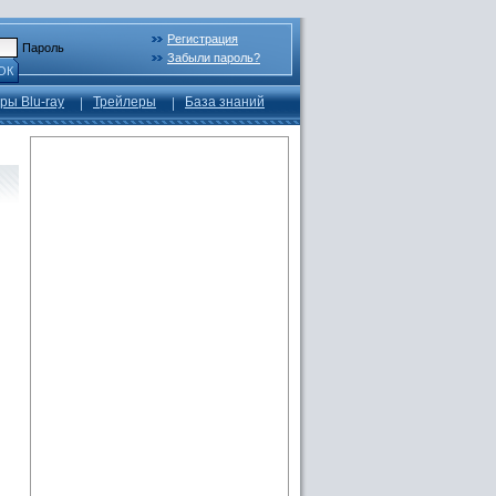
Регистрация
Пароль
Забыли пароль?
ОК
ры Blu-ray
Трейлеры
База знаний