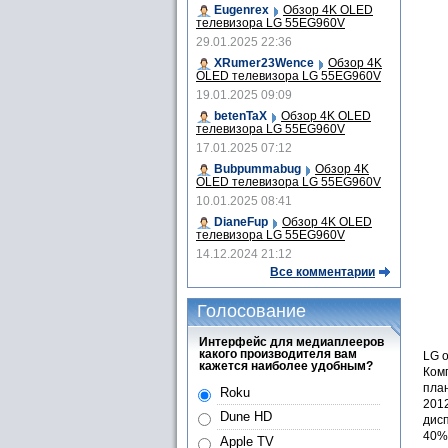
Eugenrex
Обзор 4K OLED
телевизора LG 55EG960V
29.01.2025 22:36
XRumer23Wence
Обзор 4K
OLED телевизора LG 55EG960V
19.01.2025 09:09
betenTaX
Обзор 4K OLED
телевизора LG 55EG960V
17.01.2025 07:12
Bubpummabug
Обзор 4K
OLED телевизора LG 55EG960V
10.01.2025 08:41
DianeFup
Обзор 4K OLED
телевизора LG 55EG960V
14.12.2024 21:12
Все комментарии
Голосование
Интерфейс для медиаплееров
какого производителя вам
LG о
кажется наиболее удобным?
Ком
план
Roku
2012
Dune HD
дисп
40%
Apple TV