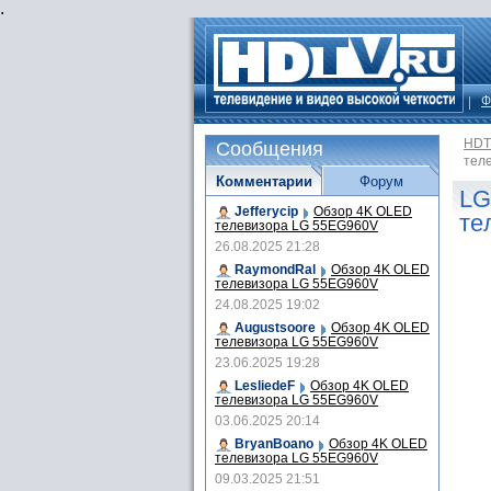
.
Ф
HDT
Сообщения
тел
Комментарии
Форум
LG
Jefferycip
Обзор 4K OLED
те
телевизора LG 55EG960V
26.08.2025 21:28
RaymondRal
Обзор 4K OLED
телевизора LG 55EG960V
24.08.2025 19:02
Augustsoore
Обзор 4K OLED
телевизора LG 55EG960V
23.06.2025 19:28
LesliedeF
Обзор 4K OLED
телевизора LG 55EG960V
03.06.2025 20:14
BryanBoano
Обзор 4K OLED
телевизора LG 55EG960V
09.03.2025 21:51