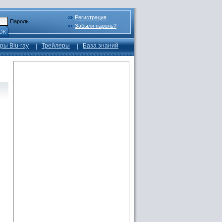
Регистрация
Пароль
Забыли пароль?
ОК
ры Blu-ray
Трейлеры
База знаний