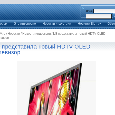
Логин
орум
Это интересно
Новости индустрии
Новинки Blu-ray
Обзо
V.ru
/
Новости
/
Новости индустрии
/
LG представила новый HDTV OLED
евизор
 представила новый HDTV OLED
левизор