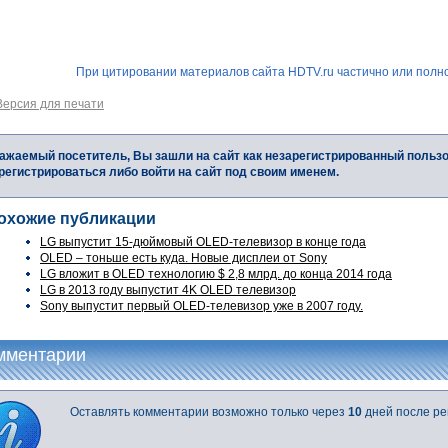
При цитировании материалов сайта HDTV.ru частично или полно
Версия для печати
ажаемый посетитель, Вы зашли на сайт как незарегистрированный польз
регистрироваться либо войти на сайт под своим именем.
охожие публикации
LG выпустит 15-дюймовый OLED-телевизор в конце года
OLED – тоньше есть куда. Новые дисплеи от Sony
LG вложит в OLED технологию $ 2,8 млрд. до конца 2014 года
LG в 2013 году выпустит 4K OLED телевизор
Sony выпустит первый OLED-телевизор уже в 2007 году.
мментарии
Оставлять комментарии возможно только через
10
дней после ре