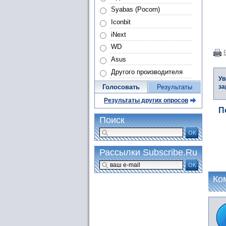
Syabas (Pocorn)
Iconbit
iNext
WD
Asus
Другого производителя
Ув
за
Голосовать
Результаты
Результаты других опросов
П
Поиск
ОК
Рассылки Subscribe.Ru
ОК
Ко