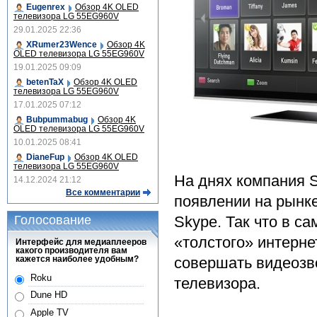
Eugenrex
Обзор 4K OLED
телевизора LG 55EG960V
29.01.2025 22:36
XRumer23Wence
Обзор 4K
OLED телевизора LG 55EG960V
19.01.2025 09:09
betenTaX
Обзор 4K OLED
телевизора LG 55EG960V
17.01.2025 07:12
Bubpummabug
Обзор 4K
OLED телевизора LG 55EG960V
10.01.2025 08:41
DianeFup
Обзор 4K OLED
телевизора LG 55EG960V
На днях компания 
14.12.2024 21:12
Все комментарии
появлении на рынке
Голосование
Skype. Так что в с
«толстого» интерне
Интерфейс для медиаплееров
какого производителя вам
кажется наиболее удобным?
совершать видеозв
Roku
телевизора.
Dune HD
Apple TV