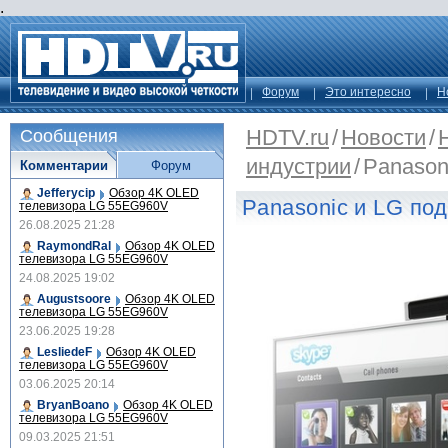
.
Форум
Это интересно
Н
HDTV.ru
/
Новости
/
Сообщения
индустрии
/
Panason
Комментарии
Форум
Jefferycip
Обзор 4K OLED
Panasonic и LG по
телевизора LG 55EG960V
26.08.2025 21:28
RaymondRal
Обзор 4K OLED
телевизора LG 55EG960V
24.08.2025 19:02
Augustsoore
Обзор 4K OLED
телевизора LG 55EG960V
23.06.2025 19:28
LesliedeF
Обзор 4K OLED
телевизора LG 55EG960V
03.06.2025 20:14
BryanBoano
Обзор 4K OLED
телевизора LG 55EG960V
09.03.2025 21:51