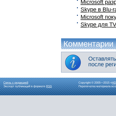
Microsoft ра
Skype в Blu-
Microsoft пок
Skype для T
Комментарии
Оставлять
после рег
Связь с редакцией
Copyright © 2005—2015 «
HD
Экспорт публикаций в формате
RSS
Перепечатка материала воз