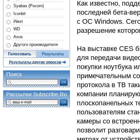
Как известно, подд
Syabas (Pocorn)
последней бета-вер
Iconbit
с ОС Windows. Сег
iNext
разрешение которог
WD
Asus
Другого производителя
На выставке CES б
Голосовать
Результаты
для передачи видео
Результаты других опросов
покупки ноутбука 
Поиск
примечательным со
ОК
протокола в ТВ так
компании планирую
Рассылки Subscribe.Ru
плоскопанельных те
ОК
пользователям ста
камеры со встроен
позволит разговари
метрах от устройст