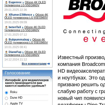
Eugenrex
Обзор 4K OLED
телевизора LG 55EG960V
29.01.2025 22:36
XRumer23Wence
Обзор 4K
OLED телевизора LG 55EG960V
19.01.2025 09:09
betenTaX
Обзор 4K OLED
телевизора LG 55EG960V
17.01.2025 07:12
Bubpummabug
Обзор 4K
OLED телевизора LG 55EG960V
10.01.2025 08:41
DianeFup
Обзор 4K OLED
телевизора LG 55EG960V
Известный произво
14.12.2024 21:12
компания Broadcom
Все комментарии
HD видеоакселерат
Голосование
и ноутбуках. Это 
Интерфейс для медиаплееров
какого производителя вам
призвано решить о
кажется наиболее удобным?
слабую работу с гр
Roku
новый чип появился
Dune HD
Apple TV
платформы Pine Trai