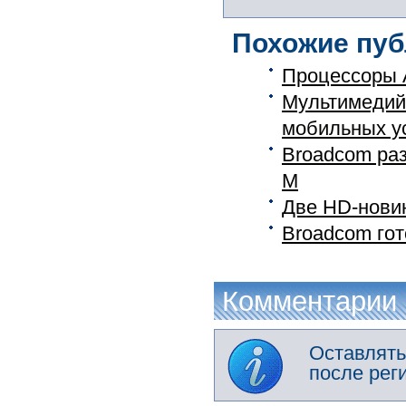
Похожие пуб
Процессоры A
Мультимедийн
мобильных ус
Broadcom раз
M
Две HD-нови
Broadcom гот
Комментарии
Оставлять
после рег