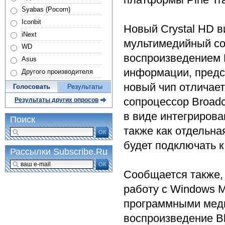
Syabas (Pocorn)
Iconbit
Новый Crystal HD в
iNext
мультимедийный со
WD
воспроизведением F
Asus
информации, предст
Другого производителя
новый чип отличает
Голосовать
Результаты
сопроцессор Broad
Результаты других опросов
в виде интегрирова
Поиск
также как отдельна
ОК
будет подключать к
Рассылки Subscribe.Ru
ОК
Сообщается также,
работу с Windows Me
программными меди
воспроизведение Bl