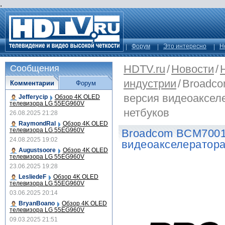
.
Форум
Это интересно
Н
HDTV.ru
/
Новости
/
Сообщения
индустрии
/
Broadco
Комментарии
Форум
версия видеоакселе
Jefferycip
Обзор 4K OLED
телевизора LG 55EG960V
нетбуков
26.08.2025 21:28
RaymondRal
Обзор 4K OLED
телевизора LG 55EG960V
Broadcom BCM7001
24.08.2025 19:02
видеоакселератора
Augustsoore
Обзор 4K OLED
телевизора LG 55EG960V
23.06.2025 19:28
LesliedeF
Обзор 4K OLED
телевизора LG 55EG960V
03.06.2025 20:14
BryanBoano
Обзор 4K OLED
телевизора LG 55EG960V
09.03.2025 21:51