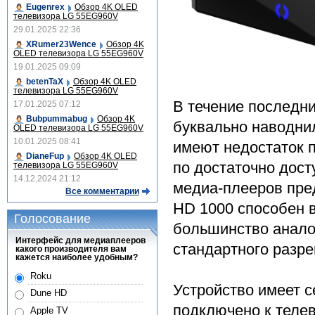
Eugenrex
Обзор 4K OLED
телевизора LG 55EG960V
29.01.2025 22:36
XRumer23Wence
Обзор 4K
OLED телевизора LG 55EG960V
19.01.2025 09:09
betenTaX
Обзор 4K OLED
телевизора LG 55EG960V
В течение последн
17.01.2025 07:12
Bubpummabug
Обзор 4K
буквально наводни
OLED телевизора LG 55EG960V
10.01.2025 08:41
имеют недостаток 
DianeFup
Обзор 4K OLED
по достаточно дос
телевизора LG 55EG960V
14.12.2024 21:12
медиа-плееров пре
Все комментарии
HD 1000 способен в
Голосование
большинство анало
Интерфейс для медиаплееров
стандартного разр
какого производителя вам
кажется наиболее удобным?
Roku
Устройство имеет с
Dune HD
подключено к телев
Apple TV