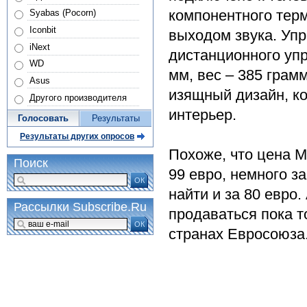
компонентного терм
Syabas (Pocorn)
Iconbit
выходом звука. Упр
iNext
дистанционного уп
WD
мм, вес – 385 грам
Asus
изящный дизайн, к
Другого производителя
интерьер.
Голосовать
Результаты
Результаты других опросов
Похоже, что цена M
Поиск
99 евро, немного 
ОК
найти и за 80 евро.
Рассылки Subscribe.Ru
продаваться пока т
ОК
странах Евросоюза