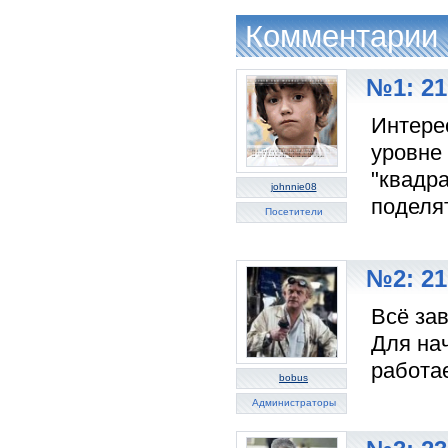
Комментарии
№1: 21
Интере
уровне 
"квадр
johnnie08
поделя
Посетители
№2: 21
Всё за
Для нач
работае
bobus
Администраторы