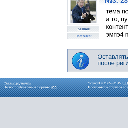
№3: 23
тема п
а то, п
контен
Abdicator
эмпэ4 п
Посетители
Оставлять
после рег
Связь с редакцией
Copyright © 2005—2015 «
HD
Экспорт публикаций в формате
RSS
Перепечатка материала воз