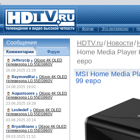
.
Форум
Это интересно
Н
HDTV.ru
/
Новости
/
Сообщения
Home Media Player 
Комментарии
Форум
евро
Jefferycip
Обзор 4K OLED
телевизора LG 55EG960V
26.08.2025 21:28
MSI Home Media Pl
RaymondRal
Обзор 4K OLED
99 евро
телевизора LG 55EG960V
24.08.2025 19:02
Augustsoore
Обзор 4K OLED
телевизора LG 55EG960V
23.06.2025 19:28
LesliedeF
Обзор 4K OLED
телевизора LG 55EG960V
03.06.2025 20:14
BryanBoano
Обзор 4K OLED
телевизора LG 55EG960V
09.03.2025 21:51