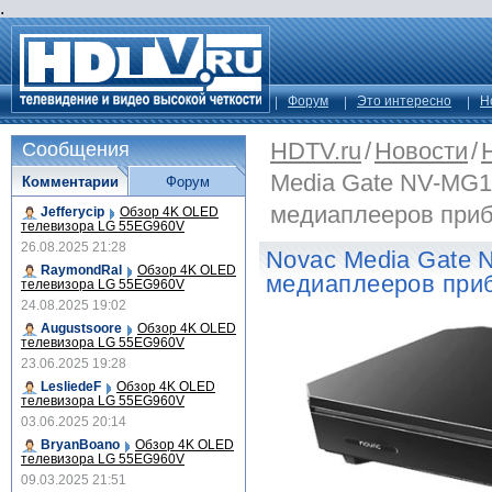
.
Форум
Это интересно
Н
HDTV.ru
/
Новости
/
Сообщения
Media Gate NV-MG1
Комментарии
Форум
медиаплееров пр
Jefferycip
Обзор 4K OLED
телевизора LG 55EG960V
26.08.2025 21:28
Novac Media Gate 
RaymondRal
Обзор 4K OLED
медиаплееров пр
телевизора LG 55EG960V
24.08.2025 19:02
Augustsoore
Обзор 4K OLED
телевизора LG 55EG960V
23.06.2025 19:28
LesliedeF
Обзор 4K OLED
телевизора LG 55EG960V
03.06.2025 20:14
BryanBoano
Обзор 4K OLED
телевизора LG 55EG960V
09.03.2025 21:51