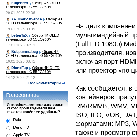
Eugenrex
Обзор 4K OLED
телевизора LG 55EG960V
29.01.2025 22:36
XRumer23Wence
Обзор 4K
OLED телевизора LG 55EG960V
На днях компанией
19.01.2025 09:09
мультимедийный пр
betenTaX
Обзор 4K OLED
телевизора LG 55EG960V
(Full HD 1080p) Me
17.01.2025 07:12
производителя, но
Bubpummabug
Обзор 4K
OLED телевизора LG 55EG960V
включая порт HDMI 
10.01.2025 08:41
DianeFup
Обзор 4K OLED
или проектор «по ц
телевизора LG 55EG960V
14.12.2024 21:12
Все комментарии
Как сообщается, в
Голосование
контейнеров присутс
RM/RMVB, WMV, MKV
Интерфейс для медиаплееров
какого производителя вам
кажется наиболее удобным?
ISO, IFO, VOB, DA
Roku
форматами: MP3, W
Dune HD
также и просмотр с
Apple TV