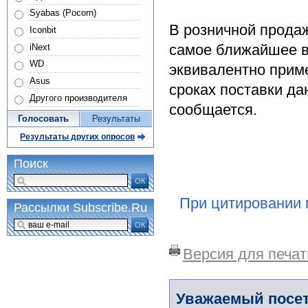
Syabas (Pocorn)
В розничной продаж
Iconbit
самое ближайшее в
iNext
WD
эквивалентно прим
Asus
сроках поставки да
Другого производителя
сообщается.
Голосовать
Результаты
Результаты других опросов
Поиск
ОК
При цитировании 
Рассылки Subscribe.Ru
ОК
Версия для печат
Уважаемый посет