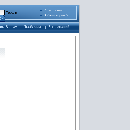
Регистрация
Пароль
Забыли пароль?
ОК
ры Blu-ray
Трейлеры
База знаний