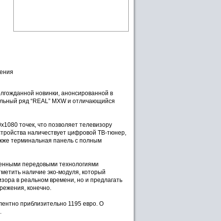
чения
олгожданной новинки, анонсированной в
дельный ряд “REAL” MXW и отличающийся
х1080 точек, что позволяет телевизору
устройства наличествует цифровой ТВ-тюнер,
акже терминальная панель с полным
менными передовыми технологиями
тметить наличие эко-модуля, который
зора в реальном времени, но и предлагать
режения, конечно.
лентно приблизительно 1195 евро. О
.