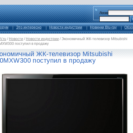
Логин
орум
Это интересно
Новости индустрии
Новинки Blu-ray
Обзо
V.ru
/
Новости
/
Новости индустрии
/
Экономичный ЖК-телевизор Mitsubishi
MXW300 поступил в продажу
ономичный ЖК-телевизор Mitsubishi
0MXW300 поступил в продажу