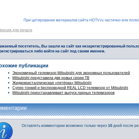
При цитировании материалов сайта HDTV.ru частично или полно
Версия для печати
ажаемый посетитель, Вы зашли на сайт как незарегистрированный польз
регистрироваться либо войти на сайт под своим именем.
охожие публикации
Экономичный телевизор Mitsubishi для экономных пользователей
Mitsubishi представила две новых серии ТВ
Жидкокристаллическая «пятёрка» Mitsubishi
Супер тонкий и беспроводной REAL LCD телевизор от Mitsubishi
Mitsubishi приостанавливает выпуск ларных телевизоров
мментарии
Оставлять комментарии возможно только через
10
дней после ре