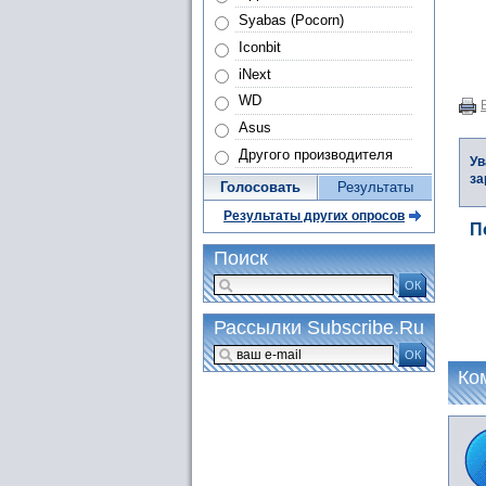
Syabas (Pocorn)
Iconbit
iNext
WD
Asus
Другого производителя
Ув
за
Голосовать
Результаты
Результаты других опросов
П
Поиск
ОК
Рассылки Subscribe.Ru
ОК
Ко