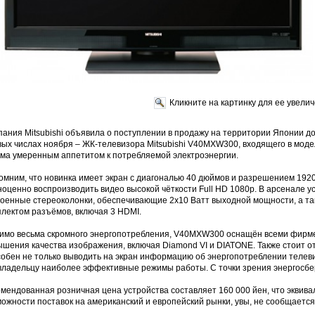
Кликните на картинку для ее увели
пания Mitsubishi объявила о поступлении в продажу на территории Японии д
вых числах ноября – ЖК-телевизора Mitsubishi V40MXW300, входящего в мо
ьма умеренным аппетитом к потребляемой электроэнергии.
мним, что новинка имеет экран с диагональю 40 дюймов и разрешением 1920
оценно воспроизводить видео высокой чёткости Full HD 1080p. В арсенале 
роенные стереоколонки, обеспечивающие 2х10 Ватт выходной мощности, а т
плектом разъёмов, включая 3 HDMI.
имо весьма скромного энергопотребления, V40MXW300 оснащён всеми фир
шения качества изображения, включая Diamond VI и DIATONE. Также стоит о
собен не только выводить на экран информацию об энергопотреблении телеви
 владельцу наиболее эффективные режимы работы. С точки зрения энергосбе
мендованная розничная цена устройства составляет 160 000 йен, что эквива
ожности поставок на американский и европейский рынки, увы, не сообщается