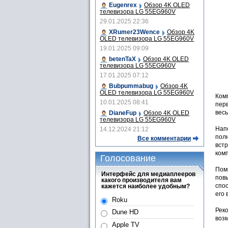
Eugenrex
Обзор 4K OLED
телевизора LG 55EG960V
29.01.2025 22:36
XRumer23Wence
Обзор 4K
OLED телевизора LG 55EG960V
19.01.2025 09:09
betenTaX
Обзор 4K OLED
телевизора LG 55EG960V
17.01.2025 07:12
Bubpummabug
Обзор 4K
OLED телевизора LG 55EG960V
Ком
10.01.2025 08:41
пер
вес
DianeFup
Обзор 4K OLED
телевизора LG 55EG960V
Напо
14.12.2024 21:12
полн
Все комментарии
вст
ком
Голосование
Пом
Интерфейс для медиаплееров
повы
какого производителя вам
спо
кажется наиболее удобным?
его
Roku
Реко
Dune HD
возм
Apple TV