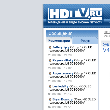
.
Ф
HDT
Сообщения
V40
Комментарии
Форум
Эк
Jefferycip
Обзор 4K OLED
V4
телевизора LG 55EG960V
26.08.2025 21:28
RaymondRal
Обзор 4K OLED
телевизора LG 55EG960V
24.08.2025 19:02
Augustsoore
Обзор 4K OLED
телевизора LG 55EG960V
23.06.2025 19:28
LesliedeF
Обзор 4K OLED
телевизора LG 55EG960V
03.06.2025 20:14
BryanBoano
Обзор 4K OLED
телевизора LG 55EG960V
09.03.2025 21:51