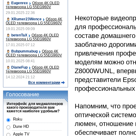
Eugenrex
Обзор 4K OLED
телевизора LG 55EG960V
29.01.2025 22:36
Некоторые видеопр
XRumer23Wence
Обзор 4K
OLED телевизора LG 55EG960V
для профессиональ
19.01.2025 09:09
составе домашнего 
betenTaX
Обзор 4K OLED
телевизора LG 55EG960V
заоблачно дорогими
17.01.2025 07:12
Bubpummabug
Обзор 4K
привлечения профе
OLED телевизора LG 55EG960V
моделям можно отн
10.01.2025 08:41
DianeFup
Обзор 4K OLED
Z8000WUNL, впервы
телевизора LG 55EG960V
14.12.2024 21:12
представители Eps
Все комментарии
профессиональных 
Голосование
Интерфейс для медиаплееров
Напомним, что про
какого производителя вам
кажется наиболее удобным?
оптической системо
Roku
люмен, отношение к
Dune HD
обеспечивает полно
Apple TV