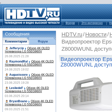
.
Форум
Это интересно
Н
HDTV.ru
/
Новости
/
Сообщения
Видеопроектор Epso
Комментарии
Форум
Z8000WUNL доступе
Jefferycip
Обзор 4K OLED
телевизора LG 55EG960V
26.08.2025 21:28
Видеопроектор Eps
RaymondRal
Обзор 4K OLED
Z8000WUNL доступ
телевизора LG 55EG960V
24.08.2025 19:02
Augustsoore
Обзор 4K OLED
телевизора LG 55EG960V
23.06.2025 19:28
LesliedeF
Обзор 4K OLED
телевизора LG 55EG960V
03.06.2025 20:14
BryanBoano
Обзор 4K OLED
телевизора LG 55EG960V
09.03.2025 21:51