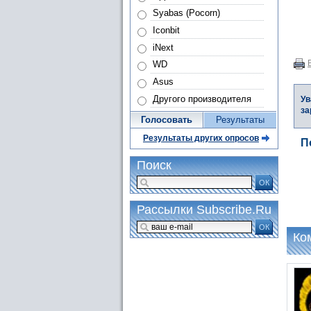
Syabas (Pocorn)
Iconbit
iNext
WD
Asus
Другого производителя
Ув
за
Голосовать
Результаты
Результаты других опросов
П
Поиск
ОК
Рассылки Subscribe.Ru
ОК
Ко