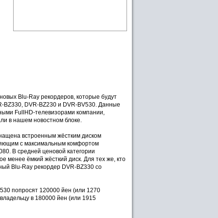
 новых Blu-Ray рекордеров, которые будут
VR-BZ330, DVR-BZ230 и DVR-BV530. Данные
ьными FullHD-телевизорами компании,
ли в нашем новостном блоке.
снащена встроенным жёстким диском
оляющим с максимальным комфортом
80. В средней ценовой категории
 менее ёмкий жёсткий диск. Для тех же, кто
нный Blu-Ray рекордер DVR-BZ330 со
V530 попросят 120000 йен (или 1270
владельцу в 180000 йен (или 1915