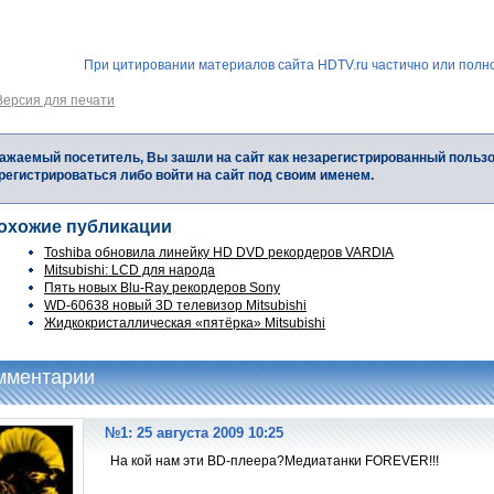
При цитировании материалов сайта HDTV.ru частично или полно
Версия для печати
ажаемый посетитель, Вы зашли на сайт как незарегистрированный польз
регистрироваться либо войти на сайт под своим именем.
охожие публикации
Toshiba обновила линейку HD DVD рекордеров VARDIA
Mitsubishi: LCD для народа
Пять новых Blu-Ray рекордеров Sony
WD-60638 новый 3D телевизор Mitsubishi
Жидкокристаллическая «пятёрка» Mitsubishi
мментарии
№1: 25 августа 2009 10:25
На кой нам эти BD-плеера?Медиатанки FOREVER!!!