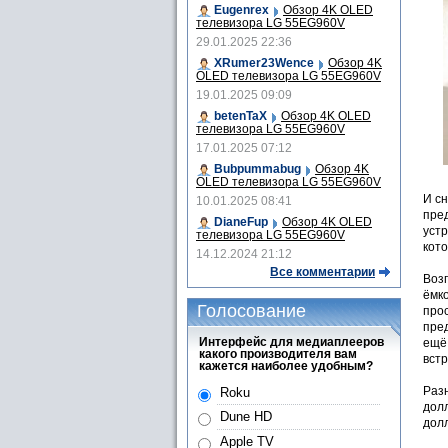
Eugenrex
Обзор 4K OLED
телевизора LG 55EG960V
29.01.2025 22:36
XRumer23Wence
Обзор 4K
OLED телевизора LG 55EG960V
19.01.2025 09:09
betenTaX
Обзор 4K OLED
телевизора LG 55EG960V
17.01.2025 07:12
Bubpummabug
Обзор 4K
OLED телевизора LG 55EG960V
И сн
10.01.2025 08:41
пре
DianeFup
Обзор 4K OLED
уст
телевизора LG 55EG960V
кот
14.12.2024 21:12
Все комментарии
Воз
ёмк
Голосование
про
пред
Интерфейс для медиаплееров
ещё
какого производителя вам
вст
кажется наиболее удобным?
Разн
Roku
дол
Dune HD
долл
Apple TV