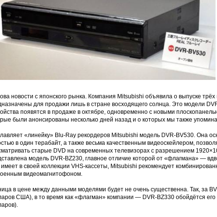
ова новости с японского рынка. Компания Mitsubishi объявила о выпуске трёх
дназначены для продажи лишь в стране восходящего солнца. Это модели D
ройства появятся в продаже в октябре, одновременно с новыми плоскопанел
орые были анонсированы несколько дней назад и о которых мы также упомина
главляет «линейку» Blu-Ray рекордеров Mitsubishi модель DVR-BV530. Она о
остью в один терабайт, а также весьма качественным видеоскейлером, позв
сматривать старые DVD на современных телевизорах c разрешением 1920×10
ставлена модель DVR-BZ230, главное отличие которой от «флагмана» — вдвое
 имеет в своей коллекции VHS-кассеты, Mitsubishi рекомендует комбинирова
роенным видеомагнитофоном.
ица в цене между данными моделями будет не очень существенна. Так, за B
ларов США), в то время как «флагман» компании — DVR-BZ330 обойдётся его 
аров).