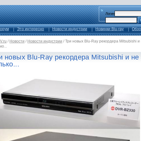
Логин
орум
Это интересно
Новости индустрии
Новинки Blu-ray
Обзо
V.ru
/
Новости
/
Новости индустрии
/
Три новых Blu-Ray рекордера Mitsubishi и
ко...
и новых Blu-Ray рекордера Mitsubishi и не
лько...