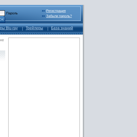
Регистрация
Пароль
Забыли пароль?
ОК
ры Blu-ray
Трейлеры
База знаний
 не