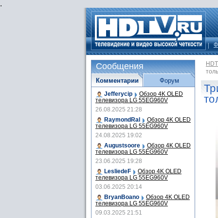
.
Ф
HDT
Сообщения
толь
Комментарии
Форум
Тр
Jefferycip
Обзор 4K OLED
то
телевизора LG 55EG960V
26.08.2025 21:28
RaymondRal
Обзор 4K OLED
телевизора LG 55EG960V
24.08.2025 19:02
Augustsoore
Обзор 4K OLED
телевизора LG 55EG960V
23.06.2025 19:28
LesliedeF
Обзор 4K OLED
телевизора LG 55EG960V
03.06.2025 20:14
BryanBoano
Обзор 4K OLED
телевизора LG 55EG960V
09.03.2025 21:51